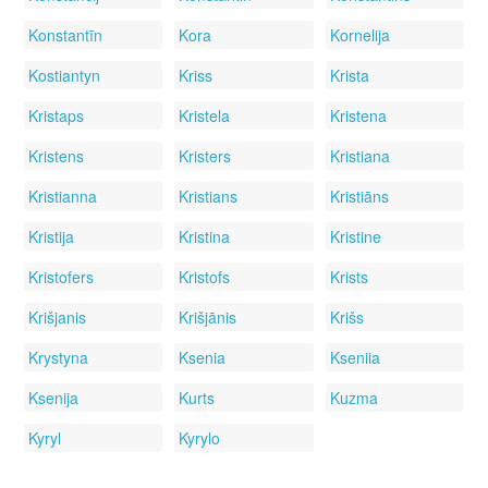
Konstantīn
Kora
Kornelija
Kostiantyn
Kriss
Krista
Kristaps
Kristela
Kristena
Kristens
Kristers
Kristiana
Kristianna
Kristians
Kristiāns
Kristija
Kristina
Kristine
Kristofers
Kristofs
Krists
Krišjanis
Krišjānis
Krišs
Krystyna
Ksenia
Kseniia
Ksenija
Kurts
Kuzma
Kyryl
Kyrylo