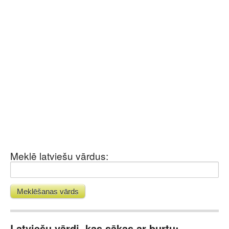
Meklē latviešu vārdus:
Latviešu vārdi, kas sākas ar burtu: