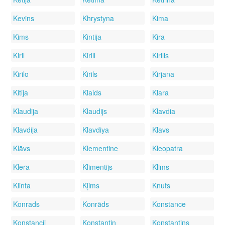
Kevins
Khrystyna
Kima
Kims
Kintija
Kira
Kiril
Kirill
Kirills
Kirilo
Kirils
Kirjana
Kitija
Klaids
Klara
Klaudija
Klaudijs
Klavdia
Klavdija
Klavdiya
Klavs
Klāvs
Klementine
Kleopatra
Klēra
Klimentijs
Klims
Klinta
Kļims
Knuts
Konrads
Konrāds
Konstance
Konstancij
Konstantin
Konstantins