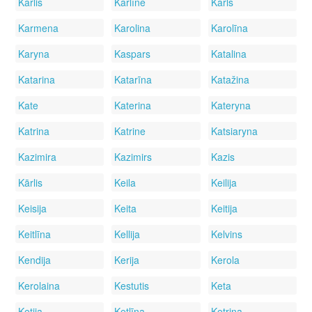
Karlis
Karlīne
Karls
Karmena
Karolina
Karolīna
Karyna
Kaspars
Katalina
Katarina
Katarīna
Katažina
Kate
Katerina
Kateryna
Katrina
Katrine
Katsiaryna
Kazimira
Kazimirs
Kazis
Kārlis
Keila
Keilija
Keisija
Keita
Keitija
Keitlīna
Kellija
Kelvins
Kendija
Kerija
Kerola
Kerolaina
Kestutis
Keta
Ketija
Ketlīna
Ketrina