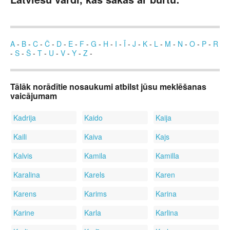
A
-
B
-
C
-
Č
-
D
-
E
-
F
-
G
-
H
-
I
-
Ī
-
J
-
K
-
L
-
M
-
N
-
O
-
P
-
R
-
S
-
Š
-
T
-
U
-
V
-
Y
-
Z
-
Tālāk norādītie nosaukumi atbilst jūsu meklēšanas
vaicājumam
Kadrija
Kaido
Kaija
Kaili
Kaiva
Kajs
Kalvis
Kamila
Kamilla
Karalina
Karels
Karen
Karens
Karims
Karina
Karine
Karla
Karlina