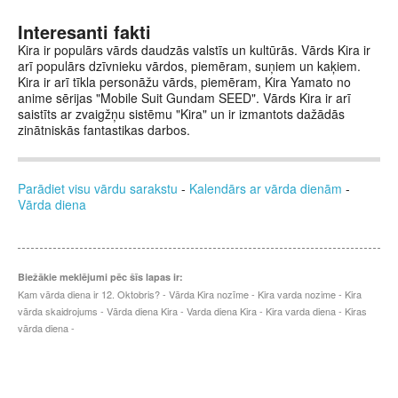
Interesanti fakti
Kira ir populārs vārds daudzās valstīs un kultūrās. Vārds Kira ir
arī populārs dzīvnieku vārdos, piemēram, suņiem un kaķiem.
Kira ir arī tīkla personāžu vārds, piemēram, Kira Yamato no
anime sērijas "Mobile Suit Gundam SEED". Vārds Kira ir arī
saistīts ar zvaigžņu sistēmu "Kira" un ir izmantots dažādās
zinātniskās fantastikas darbos.
Parādiet visu vārdu sarakstu
-
Kalendārs ar vārda dienām
-
Vārda diena
Biežākie meklējumi pēc šīs lapas ir:
Kam vārda diena ir 12. Oktobris? - Vārda Kira nozīme - Kira varda nozime - Kira
vārda skaidrojums - Vārda diena Kira - Varda diena Kira - Kira varda diena - Kiras
vārda diena -