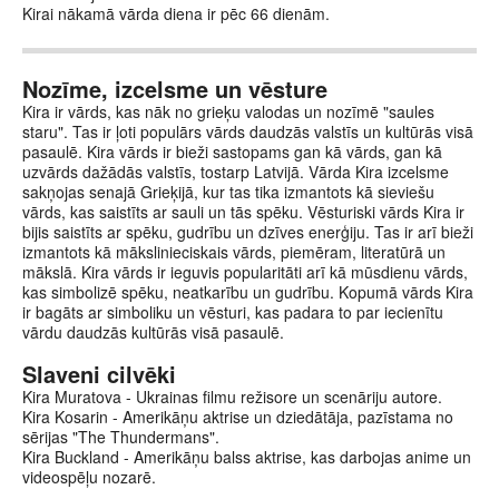
Kirai nākamā vārda diena ir pēc 66 dienām.
Nozīme, izcelsme un vēsture
Kira ir vārds, kas nāk no grieķu valodas un nozīmē "saules
staru". Tas ir ļoti populārs vārds daudzās valstīs un kultūrās visā
pasaulē. Kira vārds ir bieži sastopams gan kā vārds, gan kā
uzvārds dažādās valstīs, tostarp Latvijā. Vārda Kira izcelsme
sakņojas senajā Grieķijā, kur tas tika izmantots kā sieviešu
vārds, kas saistīts ar sauli un tās spēku. Vēsturiski vārds Kira ir
bijis saistīts ar spēku, gudrību un dzīves enerģiju. Tas ir arī bieži
izmantots kā mākslinieciskais vārds, piemēram, literatūrā un
mākslā. Kira vārds ir ieguvis popularitāti arī kā mūsdienu vārds,
kas simbolizē spēku, neatkarību un gudrību. Kopumā vārds Kira
ir bagāts ar simboliku un vēsturi, kas padara to par iecienītu
vārdu daudzās kultūrās visā pasaulē.
Slaveni cilvēki
Kira Muratova - Ukrainas filmu režisore un scenāriju autore.
Kira Kosarin - Amerikāņu aktrise un dziedātāja, pazīstama no
sērijas "The Thundermans".
Kira Buckland - Amerikāņu balss aktrise, kas darbojas anime un
videospēļu nozarē.