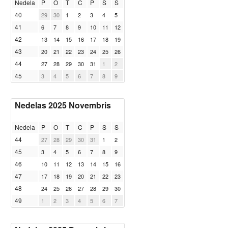
Nedela
P
O
T
C
P
S
S
40
29
30
1
2
3
4
5
41
6
7
8
9
10
11
12
42
13
14
15
16
17
18
19
43
20
21
22
23
24
25
26
44
27
28
29
30
31
1
2
45
3
4
5
6
7
8
9
Nedelas 2025 Novembris
Nedela
P
O
T
C
P
S
S
44
27
28
29
30
31
1
2
45
3
4
5
6
7
8
9
46
10
11
12
13
14
15
16
47
17
18
19
20
21
22
23
48
24
25
26
27
28
29
30
49
1
2
3
4
5
6
7