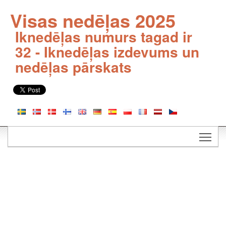
Visas nedēļas 2025
Iknedēļas numurs tagad ir
32 - Iknedēļas izdevums un
nedēļas pārskats
Togg