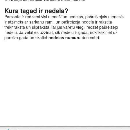
Kura tagad ir nedela?
Parskata ir redzami visi meneši un nedelas, pašreizejais menesis
ir atzimets ar sarkanu rami, un pašreizeja nedela ir rakstita
treknraksta un slipraksta, lai jus varetu viegli redzet pašreizejo
nedelu. Ja velaties uzzinat, cik nedelu ir gada, noklikškiniet uz
pareiza gada un skatiet
nedelas numuru
decembri.