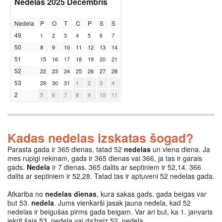
Nedelas 2025 Decembris
Nedela
P
O
T
C
P
S
S
49
1
2
3
4
5
6
7
50
8
9
10
11
12
13
14
51
15
16
17
18
19
20
21
52
22
23
24
25
26
27
28
53
29
30
31
1
2
3
4
2
5
6
7
8
9
10
11
Kadas nedelas izskatas šogad?
Parasta gada ir 365 dienas, tatad 52
nedelas
un viena diena. Ja
mes rupigi rekinam, gads ir 365 dienas vai 366, ja tas ir garais
gads.
Nedela
ir 7 dienas. 365 dalits ar septiniem ir 52,14. 366
dalits ar septiniem ir 52,28. Tatad tas ir aptuveni 52 nedelas gada.
Atkariba no
nedelas dienas
, kura sakas gads, gada beigas var
but 53.
nedela
. Jums vienkarši jasak jauna nedela, kad 52
nedelas ir beigušas pirms gada beigam. Var ari but, ka 1. janvaris
iekrit šaja 53. nedela vai dažreiz 52. nedela.