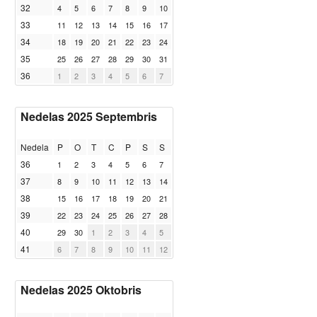
32
4
5
6
7
8
9
10
33
11
12
13
14
15
16
17
34
18
19
20
21
22
23
24
35
25
26
27
28
29
30
31
36
1
2
3
4
5
6
7
Nedelas 2025 Septembris
Nedela
P
O
T
C
P
S
S
36
1
2
3
4
5
6
7
37
8
9
10
11
12
13
14
38
15
16
17
18
19
20
21
39
22
23
24
25
26
27
28
40
29
30
1
2
3
4
5
41
6
7
8
9
10
11
12
Nedelas 2025 Oktobris