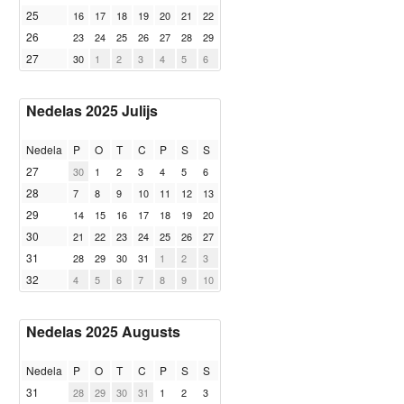
25
16
17
18
19
20
21
22
26
23
24
25
26
27
28
29
27
30
1
2
3
4
5
6
Nedelas 2025 Julijs
Nedela
P
O
T
C
P
S
S
27
30
1
2
3
4
5
6
28
7
8
9
10
11
12
13
29
14
15
16
17
18
19
20
30
21
22
23
24
25
26
27
31
28
29
30
31
1
2
3
32
4
5
6
7
8
9
10
Nedelas 2025 Augusts
Nedela
P
O
T
C
P
S
S
31
28
29
30
31
1
2
3