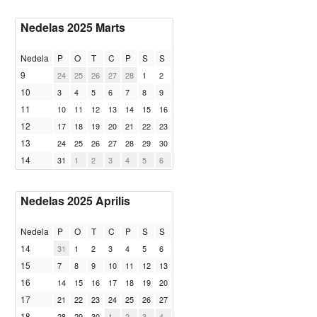
Nedelas 2025 Marts
Nedela
P
O
T
C
P
S
S
9
24
25
26
27
28
1
2
10
3
4
5
6
7
8
9
11
10
11
12
13
14
15
16
12
17
18
19
20
21
22
23
13
24
25
26
27
28
29
30
14
31
1
2
3
4
5
6
Nedelas 2025 Aprilis
Nedela
P
O
T
C
P
S
S
14
31
1
2
3
4
5
6
15
7
8
9
10
11
12
13
16
14
15
16
17
18
19
20
17
21
22
23
24
25
26
27
18
28
29
30
1
2
3
4