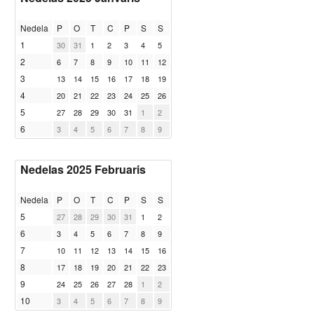
Nedela
P
O
T
C
P
S
S
1
30
31
1
2
3
4
5
2
6
7
8
9
10
11
12
3
13
14
15
16
17
18
19
4
20
21
22
23
24
25
26
5
27
28
29
30
31
1
2
6
3
4
5
6
7
8
9
Nedelas 2025 Februaris
Nedela
P
O
T
C
P
S
S
5
27
28
29
30
31
1
2
6
3
4
5
6
7
8
9
7
10
11
12
13
14
15
16
8
17
18
19
20
21
22
23
9
24
25
26
27
28
1
2
10
3
4
5
6
7
8
9