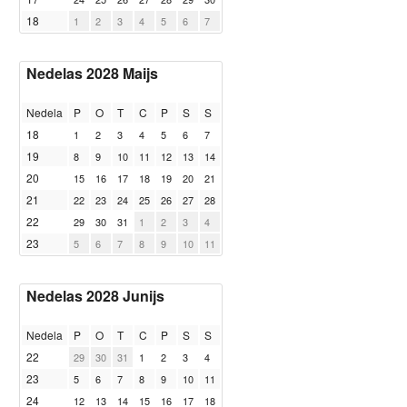
18
1
2
3
4
5
6
7
Nedelas 2028 Maijs
Nedela
P
O
T
C
P
S
S
18
1
2
3
4
5
6
7
19
8
9
10
11
12
13
14
20
15
16
17
18
19
20
21
21
22
23
24
25
26
27
28
22
29
30
31
1
2
3
4
23
5
6
7
8
9
10
11
Nedelas 2028 Junijs
Nedela
P
O
T
C
P
S
S
22
29
30
31
1
2
3
4
23
5
6
7
8
9
10
11
24
12
13
14
15
16
17
18