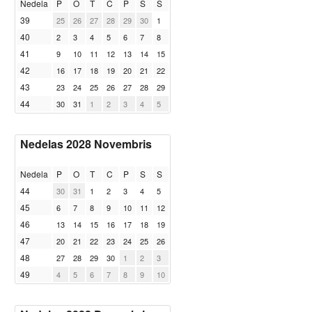
Nedela
P
O
T
C
P
S
S
39
25
26
27
28
29
30
1
40
2
3
4
5
6
7
8
41
9
10
11
12
13
14
15
42
16
17
18
19
20
21
22
43
23
24
25
26
27
28
29
44
30
31
1
2
3
4
5
Nedelas 2028 Novembris
Nedela
P
O
T
C
P
S
S
44
30
31
1
2
3
4
5
45
6
7
8
9
10
11
12
46
13
14
15
16
17
18
19
47
20
21
22
23
24
25
26
48
27
28
29
30
1
2
3
49
4
5
6
7
8
9
10