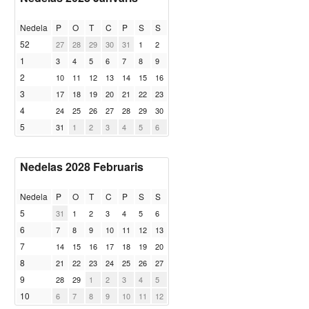
Nedela
P
O
T
C
P
S
S
52
27
28
29
30
31
1
2
1
3
4
5
6
7
8
9
2
10
11
12
13
14
15
16
3
17
18
19
20
21
22
23
4
24
25
26
27
28
29
30
5
31
1
2
3
4
5
6
Nedelas 2028 Februaris
Nedela
P
O
T
C
P
S
S
5
31
1
2
3
4
5
6
6
7
8
9
10
11
12
13
7
14
15
16
17
18
19
20
8
21
22
23
24
25
26
27
9
28
29
1
2
3
4
5
10
6
7
8
9
10
11
12