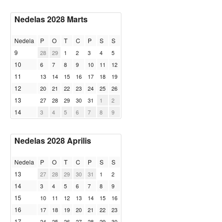
Nedelas 2028 Marts
Nedela
P
O
T
C
P
S
S
9
28
29
1
2
3
4
5
10
6
7
8
9
10
11
12
11
13
14
15
16
17
18
19
12
20
21
22
23
24
25
26
13
27
28
29
30
31
1
2
14
3
4
5
6
7
8
9
Nedelas 2028 Aprilis
Nedela
P
O
T
C
P
S
S
13
27
28
29
30
31
1
2
14
3
4
5
6
7
8
9
15
10
11
12
13
14
15
16
16
17
18
19
20
21
22
23
17
24
25
26
27
28
29
30