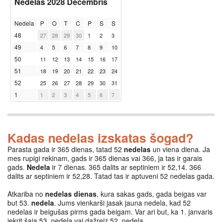
Nedelas 2028 Decembris
Nedela
P
O
T
C
P
S
S
48
27
28
29
30
1
2
3
49
4
5
6
7
8
9
10
50
11
12
13
14
15
16
17
51
18
19
20
21
22
23
24
52
25
26
27
28
29
30
31
1
1
2
3
4
5
6
7
Kadas nedelas izskatas šogad?
Parasta gada ir 365 dienas, tatad 52
nedelas
un viena diena. Ja
mes rupigi rekinam, gads ir 365 dienas vai 366, ja tas ir garais
gads.
Nedela
ir 7 dienas. 365 dalits ar septiniem ir 52,14. 366
dalits ar septiniem ir 52,28. Tatad tas ir aptuveni 52 nedelas gada.
Atkariba no
nedelas dienas
, kura sakas gads, gada beigas var
but 53.
nedela
. Jums vienkarši jasak jauna nedela, kad 52
nedelas ir beigušas pirms gada beigam. Var ari but, ka 1. janvaris
iekrit šaja 53. nedela vai dažreiz 52. nedela.