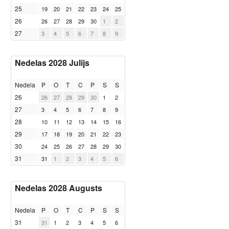
25
19
20
21
22
23
24
25
26
26
27
28
29
30
1
2
27
3
4
5
6
7
8
9
Nedelas 2028 Julijs
Nedela
P
O
T
C
P
S
S
26
26
27
28
29
30
1
2
27
3
4
5
6
7
8
9
28
10
11
12
13
14
15
16
29
17
18
19
20
21
22
23
30
24
25
26
27
28
29
30
31
31
1
2
3
4
5
6
Nedelas 2028 Augusts
Nedela
P
O
T
C
P
S
S
31
31
1
2
3
4
5
6