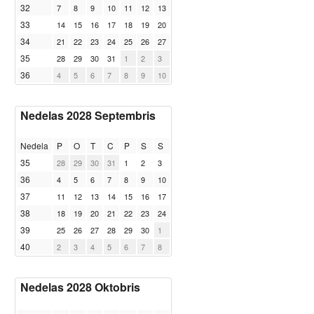
32
7
8
9
10
11
12
13
33
14
15
16
17
18
19
20
34
21
22
23
24
25
26
27
35
28
29
30
31
1
2
3
36
4
5
6
7
8
9
10
Nedelas 2028 Septembris
Nedela
P
O
T
C
P
S
S
35
28
29
30
31
1
2
3
36
4
5
6
7
8
9
10
37
11
12
13
14
15
16
17
38
18
19
20
21
22
23
24
39
25
26
27
28
29
30
1
40
2
3
4
5
6
7
8
Nedelas 2028 Oktobris