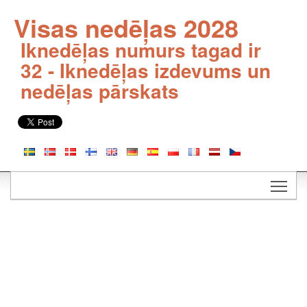
Visas nedēļas 2028
Iknedēļas numurs tagad ir
32 - Iknedēļas izdevums un
nedēļas pārskats
Togg