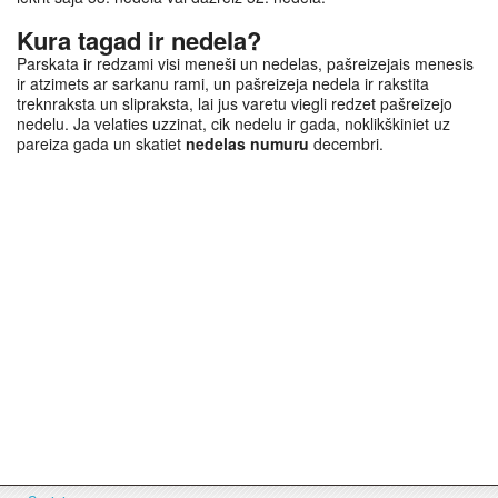
Kura tagad ir nedela?
Parskata ir redzami visi meneši un nedelas, pašreizejais menesis
ir atzimets ar sarkanu rami, un pašreizeja nedela ir rakstita
treknraksta un slipraksta, lai jus varetu viegli redzet pašreizejo
nedelu. Ja velaties uzzinat, cik nedelu ir gada, noklikškiniet uz
pareiza gada un skatiet
nedelas numuru
decembri.