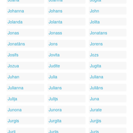
Johanna
Johans
John
Jolanda
Jolanta
Jolita
Jonas
Jonass
Jonatans
Jonatāns
Jons
Jorens
Josifs
Jovita
Jozs
Jozua
Judite
Jugita
Juhan
Julia
Juliana
Julianna
Julians
Juliāns
Julija
Julijs
Juna
Junona
Junora
Jurate
Jurgis
Jurgita
Jurģis
Jurij
Jurijs
Juris