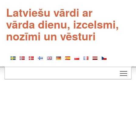
Latviešu vārdi ar
vārda dienu, izcelsmi,
nozīmi un vēsturi
Togg