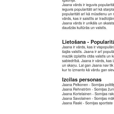
Igaunijā.
Jaana vārds ir ieguvis popularitāt
ieguvis popularitāti arī kā starp
popularitāti arī kā mūsdienu un
vārds, kas ir saistīts ar tradīci
Jaana vārds ir unikāls un skaist
daudzās kultūrās un valstīs.
Lietošana - Popularit
Jaana ir vārds, kas ir vispopulār
šajās valstīs. Jaana ir arī popul
mazāk izplatīts citās valstīs un ku
sabiedrībā. Jaana ir vārds, kas 
un skaņu. Lai gan Jaana nav tik pl
kur to izmanto kā vārdu gan sie
Izcilas personas
Jaana Pelkonen - Somijas politiķ
Jaana Rehnström - Somijas žurnā
Jaana Kortelainen - Somijas raks
Jaana Savolainen - Somijas māksl
Jaana Raski - Somijas sportiste 