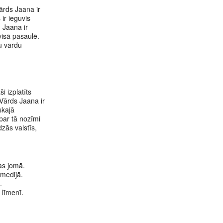
Vārds Jaana ir
 ir ieguvis
 Jaana ir
 visā pasaulē.
ru vārdu
i izplatīts
 Vārds Jaana ir
iskajā
par tā nozīmi
dzās valstīs,
as jomā.
 medijā.
.
 līmenī.