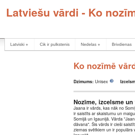
Latviešu vārdi - Ko nozī
Latviski
Cik ir pulkstenis
Nedelas
Brivdienas
Ko nozīmē vārd
Dzimums:
Unisex
Izcels
Nozīme, izcelsme un 
Jaana ir vārds, kas nāk no Somij
ir saistīts ar skaistumu un maig
Somijā un Igaunijā. Vārda "Jaana
dāvana". Šis vārds ir cieši saistī
ziemas svētkiem un ir populārs 