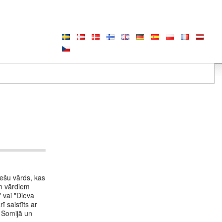
iešu vārds, kas
em vārdiem
 vai "Dieva
ī saistīts ar
s Somijā un