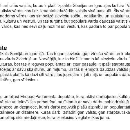
i arī citās valstīs, kurās ir plaši izplatīta Somijas un Igaunijas kultūra. 
tautisks vārds, kas tiek izmantots dažādās valstīs visā pasaulē. Šis vārds
 moderns vārds, kas simbolizē sieviešu spēku, neatkarību un skaistumu.
jām, kultūru un vēsturi, un tas turpina būt populārs vārds daudzās valstīs
s vārds, kas nes sevī dziļu nozīmi un vēsturi, kas padara to par populā
āte
ākais Somijā un Igaunijā. Tas ir gan sieviešu, gan vīriešu vārds un ir plaš
ārs vārds Zviedrijā un Norvēģijā, kur to bieži izmanto kā sieviešu vārdu.
ltūrās, bet tas ir ieguvis popularitāti arī citur pasaulē, it īpaši starptaut
izceļas ar savu skaistumu un mīļumu, un tas ir iemīļots daudzās valstīs 
aši izplatīts kā daži citi vārdi, tas joprojām ir ļoti mīļš un populārs dau
vietēm, gan vīriešiem.
e un bijusī Eiropas Parlamenta deputāte, kura aktīvi darbojusies kultūr
liste un televīzijas personība, pazīstama ar savu darbu sabiedriskajā
tniece un dzejniece, kuras darbi ieguvuši plašu atzinību un popularitāti
iniece un dizainere, kuras darbi izstādīti gan valsts, gan starptautiskā
un olimpiskā medaļniece, kura izcēlusies vieglatlētikas jomā.