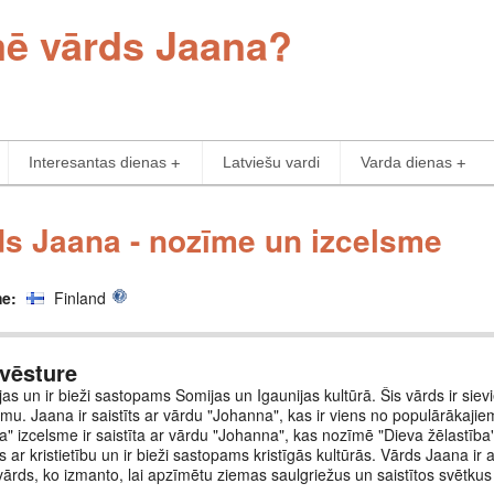
mē vārds Jaana?
Interesantas dienas
Latviešu vardi
Varda dienas
s Jaana - nozīme un izcelsme
me:
Finland
vēsture
as un ir bieži sastopams Somijas un Igaunijas kultūrā. Šis vārds ir siev
umu. Jaana ir saistīts ar vārdu "Johanna", kas ir viens no populārākaji
" izcelsme ir saistīta ar vārdu "Johanna", kas nozīmē "Dieva žēlastība"
ts ar kristietību un ir bieži sastopams kristīgās kultūrās. Vārds Jaana ir ar
vārds, ko izmanto, lai apzīmētu ziemas saulgriežus un saistītos svētku