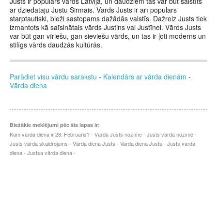
Justs ir populārs vārds Latvijā, un daudziem tas var būt saistīts
ar dziedātāju Justu Sirmais. Vārds Justs ir arī populārs
starptautiski, bieži sastopams dažādās valstīs. Dažreiz Justs tiek
izmantots kā saīsinātais vārds Justins vai Justīnei. Vārds Justs
var būt gan vīriešu, gan sieviešu vārds, un tas ir ļoti moderns un
stilīgs vārds daudzās kultūrās.
Parādiet visu vārdu sarakstu
-
Kalendārs ar vārda dienām
-
Vārda diena
Biežākie meklējumi pēc šīs lapas ir:
Kam vārda diena ir 28. Februaris? - Vārda Justs nozīme - Justs varda nozime -
Justs vārda skaidrojums - Vārda diena Justs - Varda diena Justs - Justs varda
diena - Justsa vārda diena -