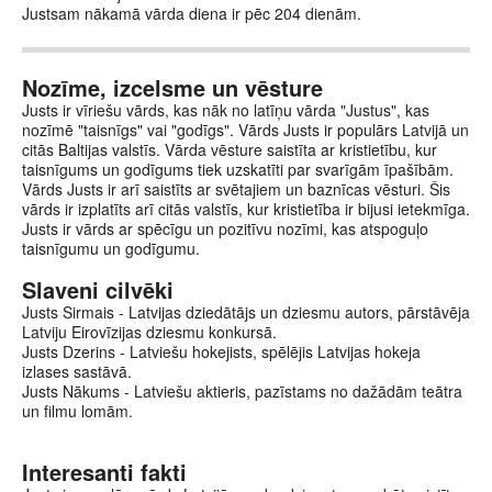
Justsam nākamā vārda diena ir pēc 204 dienām.
Nozīme, izcelsme un vēsture
Justs ir vīriešu vārds, kas nāk no latīņu vārda "Justus", kas
nozīmē "taisnīgs" vai "godīgs". Vārds Justs ir populārs Latvijā un
citās Baltijas valstīs. Vārda vēsture saistīta ar kristietību, kur
taisnīgums un godīgums tiek uzskatīti par svarīgām īpašībām.
Vārds Justs ir arī saistīts ar svētajiem un baznīcas vēsturi. Šis
vārds ir izplatīts arī citās valstīs, kur kristietība ir bijusi ietekmīga.
Justs ir vārds ar spēcīgu un pozitīvu nozīmi, kas atspoguļo
taisnīgumu un godīgumu.
Slaveni cilvēki
Justs Sirmais - Latvijas dziedātājs un dziesmu autors, pārstāvēja
Latviju Eirovīzijas dziesmu konkursā.
Justs Dzerins - Latviešu hokejists, spēlējis Latvijas hokeja
izlases sastāvā.
Justs Nākums - Latviešu aktieris, pazīstams no dažādām teātra
un filmu lomām.
Interesanti fakti