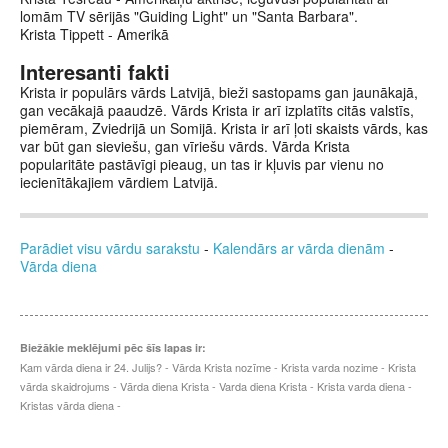
lomām TV sērijās "Guiding Light" un "Santa Barbara".
Krista Tippett - Amerikā
Interesanti fakti
Krista ir populārs vārds Latvijā, bieži sastopams gan jaunākajā,
gan vecākajā paaudzē. Vārds Krista ir arī izplatīts citās valstīs,
piemēram, Zviedrijā un Somijā. Krista ir arī ļoti skaists vārds, kas
var būt gan sieviešu, gan vīriešu vārds. Vārda Krista
popularitāte pastāvīgi pieaug, un tas ir kļuvis par vienu no
iecienītākajiem vārdiem Latvijā.
Parādiet visu vārdu sarakstu
-
Kalendārs ar vārda dienām
-
Vārda diena
Biežākie meklējumi pēc šīs lapas ir:
Kam vārda diena ir 24. Julijs? - Vārda Krista nozīme - Krista varda nozime - Krista
vārda skaidrojums - Vārda diena Krista - Varda diena Krista - Krista varda diena -
Kristas vārda diena -