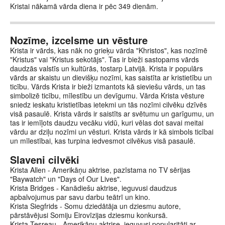
Kristai nākamā vārda diena ir pēc 349 dienām.
Nozīme, izcelsme un vēsture
Krista ir vārds, kas nāk no grieķu vārda "Khristos", kas nozīmē
"Kristus" vai "Kristus sekotājs". Tas ir bieži sastopams vārds
daudzās valstīs un kultūrās, tostarp Latvijā. Krista ir populārs
vārds ar skaistu un dievišķu nozīmi, kas saistīta ar kristietību un
ticību. Vārds Krista ir bieži izmantots kā sieviešu vārds, un tas
simbolizē ticību, mīlestību un devīgumu. Vārda Krista vēsture
sniedz ieskatu kristietības ietekmi un tās nozīmi cilvēku dzīvēs
visā pasaulē. Krista vārds ir saistīts ar svētumu un garīgumu, un
tas ir iemīļots daudzu vecāku vidū, kuri vēlas dot savai meitai
vārdu ar dziļu nozīmi un vēsturi. Krista vārds ir kā simbols ticībai
un mīlestībai, kas turpina iedvesmot cilvēkus visā pasaulē.
Slaveni cilvēki
Krista Allen - Amerikāņu aktrise, pazīstama no TV sērijas
"Baywatch" un "Days of Our Lives".
Krista Bridges - Kanādiešu aktrise, ieguvusi daudzus
apbalvojumus par savu darbu teātrī un kino.
Krista Siegfrids - Somu dziedātāja un dziesmu autore,
pārstāvējusi Somiju Eirovīzijas dziesmu konkursā.
Krista Tesreau - Amerikāņu aktrise, ieguvusi popularitāti ar