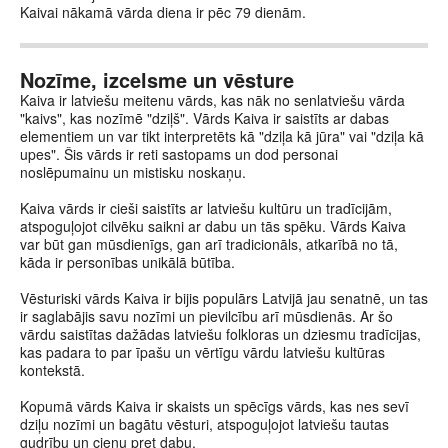
Kaivai nākamā vārda diena ir pēc 79 dienām.
Nozīme, izcelsme un vēsture
Kaiva ir latviešu meitenu vārds, kas nāk no senlatviešu vārda
"kaivs", kas nozīmē "dziļš". Vārds Kaiva ir saistīts ar dabas
elementiem un var tikt interpretēts kā "dziļa kā jūra" vai "dziļa kā
upes". Šis vārds ir reti sastopams un dod personai
noslēpumainu un mistisku noskaņu.
Kaiva vārds ir cieši saistīts ar latviešu kultūru un tradīcijām,
atspoguļojot cilvēku saikni ar dabu un tās spēku. Vārds Kaiva
var būt gan mūsdienīgs, gan arī tradicionāls, atkarībā no tā,
kāda ir personības unikālā būtība.
Vēsturiski vārds Kaiva ir bijis populārs Latvijā jau senatnē, un tas
ir saglabājis savu nozīmi un pievilcību arī mūsdienās. Ar šo
vārdu saistītas dažādas latviešu folkloras un dziesmu tradīcijas,
kas padara to par īpašu un vērtīgu vārdu latviešu kultūras
kontekstā.
Kopumā vārds Kaiva ir skaists un spēcīgs vārds, kas nes sevī
dziļu nozīmi un bagātu vēsturi, atspoguļojot latviešu tautas
gudrību un cieņu pret dabu.