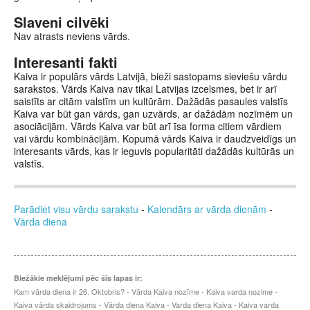
Slaveni cilvēki
Nav atrasts neviens vārds.
Interesanti fakti
Kaiva ir populārs vārds Latvijā, bieži sastopams sieviešu vārdu
sarakstos. Vārds Kaiva nav tikai Latvijas izcelsmes, bet ir arī
saistīts ar citām valstīm un kultūrām. Dažādās pasaules valstīs
Kaiva var būt gan vārds, gan uzvārds, ar dažādām nozīmēm un
asociācijām. Vārds Kaiva var būt arī īsa forma citiem vārdiem
vai vārdu kombinācijām. Kopumā vārds Kaiva ir daudzveidīgs un
interesants vārds, kas ir ieguvis popularitāti dažādās kultūrās un
valstīs.
Parādiet visu vārdu sarakstu
-
Kalendārs ar vārda dienām
-
Vārda diena
Biežākie meklējumi pēc šīs lapas ir:
Kam vārda diena ir 26. Oktobris? - Vārda Kaiva nozīme - Kaiva varda nozime -
Kaiva vārda skaidrojums - Vārda diena Kaiva - Varda diena Kaiva - Kaiva varda