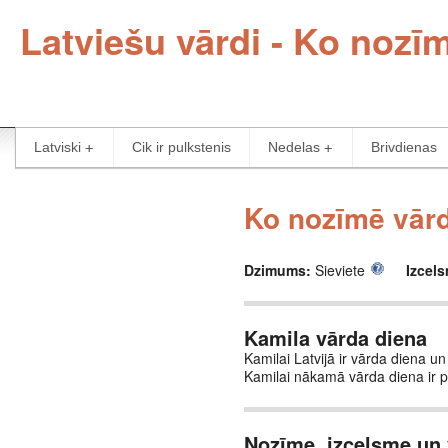
Latviešu vārdi - Ko nozī
Latviski
Cik ir pulkstenis
Nedelas
Brivdienas
Ko nozīmē vārd
Dzimums:
Sieviete
Izcel
Kamila vārda diena
Kamilai Latvijā ir vārda diena un 
Kamilai nākamā vārda diena ir 
Nozīme, izcelsme un 