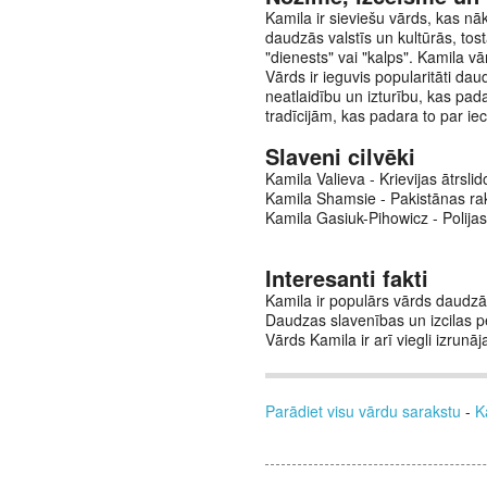
Kamila ir sieviešu vārds, kas nā
daudzās valstīs un kultūrās, tost
"dienests" vai "kalps". Kamila v
Vārds ir ieguvis popularitāti dau
neatlaidību un izturību, kas pad
tradīcijām, kas padara to par ie
Slaveni cilvēki
Kamila Valieva - Krievijas ātrsl
Kamila Shamsie - Pakistānas raks
Kamila Gasiuk-Pihowicz - Polijas
Interesanti fakti
Kamila ir populārs vārds daudzās
Daudzas slavenības un izcilas pe
Vārds Kamila ir arī viegli izrunā
Parādiet visu vārdu sarakstu
-
K