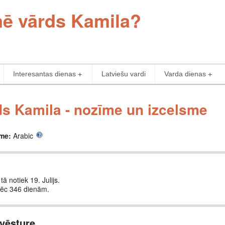
mē vārds Kamila?
Interesantas dienas
Latviešu vardi
Varda dienas
s Kamila - nozīme un izcelsme
sme:
Arabic
tā notiek 19. Julijs.
pēc 346 dienām.
vēsture