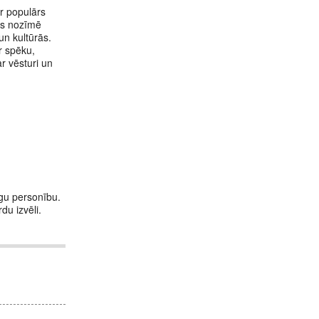
ir populārs
kas nozīmē
un kultūrās.
ar spēku,
r vēsturi un
īgu personību.
du izvēli.