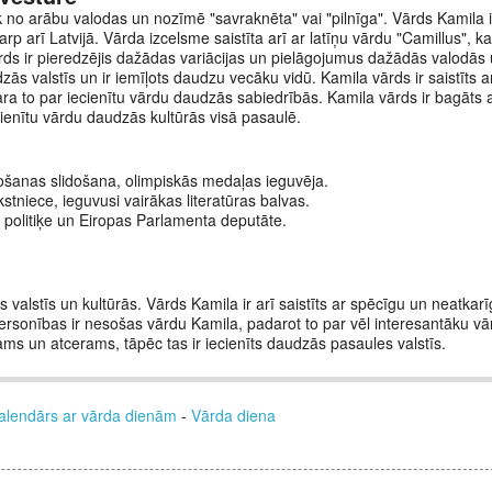
k no arābu valodas un nozīmē "savraknēta" vai "pilnīga". Vārds Kamila 
arp arī Latvijā. Vārda izcelsme saistīta arī ar latīņu vārdu "Camillus", 
ārds ir pieredzējis dažādas variācijas un pielāgojumus dažādās valodās 
dzās valstīs un ir iemīļots daudzu vecāku vidū. Kamila vārds ir saistīts 
ara to par iecienītu vārdu daudzās sabiedrībās. Kamila vārds ir bagāts a
cienītu vārdu daudzās kultūrās visā pasaulē.
idošanas slidošana, olimpiskās medaļas ieguvēja.
tniece, ieguvusi vairākas literatūras balvas.
 politiķe un Eiropas Parlamenta deputāte.
 valstīs un kultūrās. Vārds Kamila ir arī saistīts ar spēcīgu un neatkar
rsonības ir nesošas vārdu Kamila, padarot to par vēl interesantāku vār
jams un atcerams, tāpēc tas ir iecienīts daudzās pasaules valstīs.
alendārs ar vārda dienām
-
Vārda diena