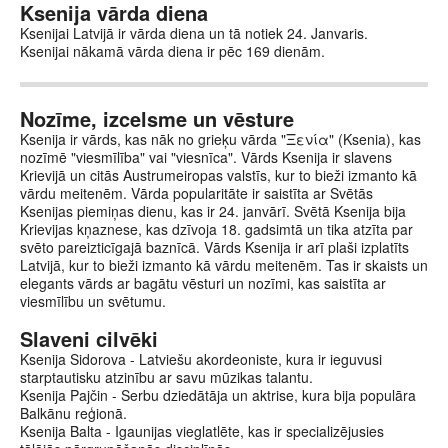
Ksenija vārda diena
Ksenijai Latvijā ir vārda diena un tā notiek 24. Janvaris.
Ksenijai nākamā vārda diena ir pēc 169 dienām.
Nozīme, izcelsme un vēsture
Ksenija ir vārds, kas nāk no grieķu vārda "Ξενία" (Ksenia), kas
nozīmē "viesmīlība" vai "viesnīca". Vārds Ksenija ir slavens
Krievijā un citās Austrumeiropas valstīs, kur to bieži izmanto kā
vārdu meitenēm. Vārda popularitāte ir saistīta ar Svētās
Ksenijas piemiņas dienu, kas ir 24. janvārī. Svētā Ksenija bija
Krievijas kņaznese, kas dzīvoja 18. gadsimtā un tika atzīta par
svēto pareizticīgajā baznīcā. Vārds Ksenija ir arī plaši izplatīts
Latvijā, kur to bieži izmanto kā vārdu meitenēm. Tas ir skaists un
elegants vārds ar bagātu vēsturi un nozīmi, kas saistīta ar
viesmīlību un svētumu.
Slaveni cilvēki
Ksenija Sidorova - Latviešu akordeoniste, kura ir ieguvusi
starptautisku atzinību ar savu mūzikas talantu.
Ksenija Pajčin - Serbu dziedātāja un aktrise, kura bija populāra
Balkānu reģionā.
Ksenija Balta - Igaunijas vieglatlēte, kas ir specializējusies