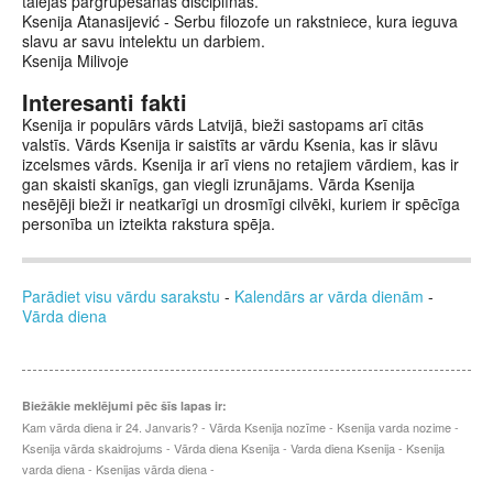
tālējās pārgrupēšanās disciplīnās.
Ksenija Atanasijević - Serbu filozofe un rakstniece, kura ieguva
slavu ar savu intelektu un darbiem.
Ksenija Milivoje
Interesanti fakti
Ksenija ir populārs vārds Latvijā, bieži sastopams arī citās
valstīs. Vārds Ksenija ir saistīts ar vārdu Ksenia, kas ir slāvu
izcelsmes vārds. Ksenija ir arī viens no retajiem vārdiem, kas ir
gan skaisti skanīgs, gan viegli izrunājams. Vārda Ksenija
nesējēji bieži ir neatkarīgi un drosmīgi cilvēki, kuriem ir spēcīga
personība un izteikta rakstura spēja.
Parādiet visu vārdu sarakstu
-
Kalendārs ar vārda dienām
-
Vārda diena
Biežākie meklējumi pēc šīs lapas ir:
Kam vārda diena ir 24. Janvaris? - Vārda Ksenija nozīme - Ksenija varda nozime -
Ksenija vārda skaidrojums - Vārda diena Ksenija - Varda diena Ksenija - Ksenija
varda diena - Ksenijas vārda diena -