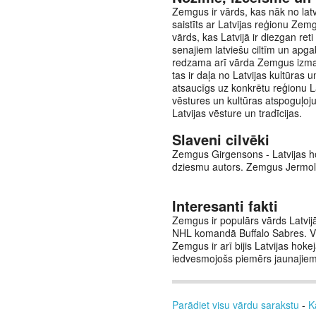
Zemgus ir vārds, kas nāk no lat
saistīts ar Latvijas reģionu Zem
vārds, kas Latvijā ir diezgan r
senajiem latviešu ciltīm un apga
redzama arī vārda Zemgus izman
tas ir daļa no Latvijas kultūras 
atsaucīgs uz konkrētu reģionu L
vēstures un kultūras atspoguļoju
Latvijas vēsture un tradīcijas.
Slaveni cilvēki
Zemgus Girgensons - Latvijas ho
dziesmu autors. Zemgus Jermolaje
Interesanti fakti
Zemgus ir populārs vārds Latvijā
NHL komandā Buffalo Sabres. Viņš
Zemgus ir arī bijis Latvijas hok
iedvesmojošs piemērs jaunajiem 
Parādiet visu vārdu sarakstu
-
K