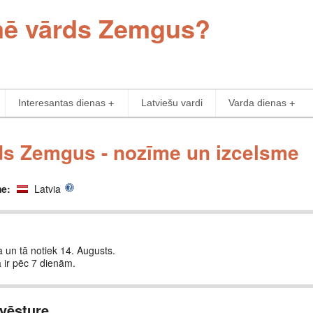
īmē vārds Zemgus?
Interesantas dienas
Latviešu vardi
Varda dienas
ds Zemgus - nozīme un izcelsme
me:
Latvia
 un tā notiek 14. Augusts.
ir pēc 7 dienām.
vēsture