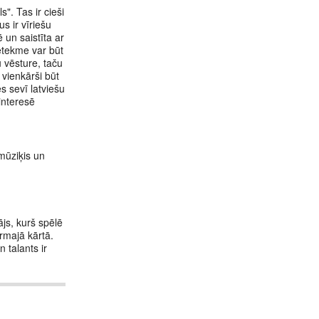
. Tas ir cieši
s ir vīriešu
 un saistīta ar
ietekme var būt
 vēsture, taču
 vienkārši būt
s sevī latviešu
interesē
mūziķis un
ājs, kurš spēlē
rmajā kārtā.
 talants ir