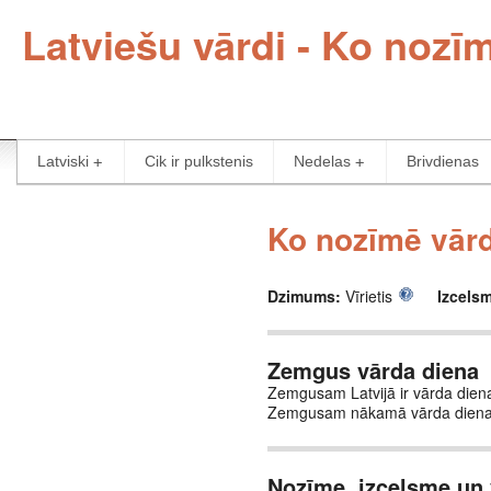
Latviešu vārdi - Ko noz
Latviski
Cik ir pulkstenis
Nedelas
Brivdienas
Ko nozīmē vār
Dzimums:
Vīrietis
Izcels
Zemgus vārda diena
Zemgusam Latvijā ir vārda diena
Zemgusam nākamā vārda diena 
Nozīme, izcelsme un 