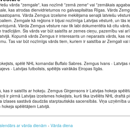
viešu vārda "zemgale", kas nozīmē "zemā zeme" vai "zemākais apgabals"
gale, kas atrodas dienvidrietumos no galvaspilsētas Rīgas. Vārds Zemgu
eti sastopams. Vārda Zemgus izcelsme meklējama senajā latviešu vēsturē
baliem. Zemgale kā reģions ir bijusi nozīmīga Latvijas vēsturē, un tās 
tojumā. Vārda Zemgus vēsture nav tik labi dokumentēta kā citu vārdu
un tradīcijām. Šis vārds var būt saistīts ar zemes cieņu, pazemību vai arī
atvijā. Kopumā vārds Zemgus ir interesants un neparasts vārds, kas ne
mu. Tas var būt nozīmīgs vārds tiem, kuriem ir saistība ar Zemgali vai 
kejists, spēlē NHL komandai Buffalo Sabres. Zemgus Ivans - Latvijas 
vs - Latvijas futbolists, spēlējis vairākās Eiropas līgās.
, kas ir saistīts ar hokeju. Zemgus Girgensons ir Latvijas hokeja spēlēt
 ir pirmā Latvijas izcelsmes hokejists, kurš tika izvēlēts NHL draftā pi
eja izlases sastāvā daudzās starptautiskās sacensībās. Viņa uzņēmība un
hokeja spēlētājiem Latvijā.
alendārs ar vārda dienām
-
Vārda diena