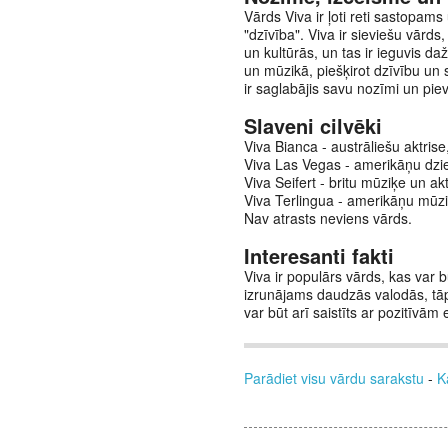
Vārds Viva ir ļoti reti sastopam
"dzīvība". Viva ir sieviešu vārds
un kultūrās, un tas ir ieguvis daž
un mūzikā, piešķirot dzīvību un
ir saglabājis savu nozīmi un pie
Slaveni cilvēki
Viva Bianca - austrāliešu aktrise
Viva Las Vegas - amerikāņu dzi
Viva Seifert - britu mūziķe un ak
Viva Terlingua - amerikāņu mūz
Nav atrasts neviens vārds.
Interesanti fakti
Viva ir populārs vārds, kas var
izrunājams daudzās valodās, t
var būt arī saistīts ar pozitīvām
Parādiet visu vārdu sarakstu
-
K