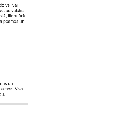
dzīvs" vai
udzās valstīs
slā, literatūrā
ika posmos un
tams un
ukumos. Viva
dū.