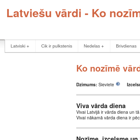
Latviešu vārdi - Ko nozī
Latviski
Cik ir pulkstenis
Nedelas
Brivdienas
Ko nozīmē vārd
Dzimums:
Sieviete
Izcel
Viva vārda diena
Vivai Latvijā ir vārda diena un t
Vivai nākamā vārda diena ir pē
Nozīme, izcelsme un 