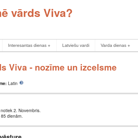
mē vārds Viva?
Interesantas dienas
Latviešu vardi
Varda dienas
s Viva - nozīme un izcelsme
sme:
Latin
ā notiek 2. Novembris.
c 85 dienām.
vēsture