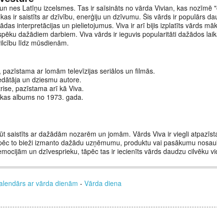
s un nes Latīņu izcelsmes. Tas ir saīsināts no vārda Vivian, kas nozīmē "
, kas ir saistīts ar dzīvību, enerģiju un dzīvumu. Šis vārds ir populārs da
ādas interpretācijas un pielietojumus. Viva ir arī bijis izplatīts vārds māk
 spēku dažādiem darbiem. Viva vārds ir ieguvis popularitāti dažādos la
vilcību līdz mūsdienām.
, pazīstama ar lomām televīzijas seriālos un filmās.
edātāja un dziesmu autore.
trise, pazīstama arī kā Viva.
ikas albums no 1973. gada.
 būt saistīts ar dažādām nozarēm un jomām. Vārds Viva ir viegli atpazīs
āpēc to bieži izmanto dažādu uzņēmumu, produktu vai pasākumu nosa
 emocijām un dzīvesprieku, tāpēc tas ir iecienīts vārds daudzu cilvēku vi
alendārs ar vārda dienām
-
Vārda diena