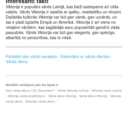
Interesanti fakti
Viktorija ir populārs vārds Latvijā, kas bieži sastopams arī citās
valstīs. Vārds Viktorija ir saistīts ar spēku, neatlaidību un drosmi.
Dažādās kultūrās Viktorija var būt gan vārds, gan uzvārds, un
tas ir plaši izplatīts Eiropā un Amerikā. Viktorija ir arī viens no
retajiem vārdiem, kas saglabājis savu popularitāti gandrīz visās
paaudzēs. Vārds Viktorija var būt gan elegants, gan spēcīgs,
atkarībā no personības, kas to nēsā.
Parādiet visu vārdu sarakstu
-
Kalendārs ar vārda dienām
-
Vārda diena
Biežākie meklējumi pēc šīs lapas ir:
Kam vārda diena ir 23. Decembris? - Vārda Viktorija nozīme - Viktorija varda nozime
- Viktorija vārda skaidrojums - Vārda diena Viktorija - Varda diena Viktorija - Viktorija
varda diena - Viktorijas vārda diena -