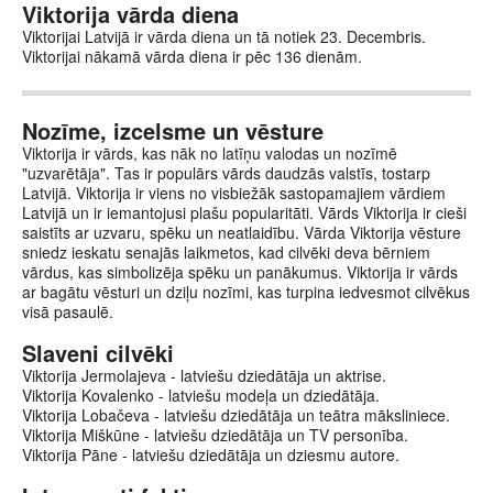
Viktorija vārda diena
Viktorijai Latvijā ir vārda diena un tā notiek 23. Decembris.
Viktorijai nākamā vārda diena ir pēc 136 dienām.
Nozīme, izcelsme un vēsture
Viktorija ir vārds, kas nāk no latīņu valodas un nozīmē
"uzvarētāja". Tas ir populārs vārds daudzās valstīs, tostarp
Latvijā. Viktorija ir viens no visbiežāk sastopamajiem vārdiem
Latvijā un ir iemantojusi plašu popularitāti. Vārds Viktorija ir cieši
saistīts ar uzvaru, spēku un neatlaidību. Vārda Viktorija vēsture
sniedz ieskatu senajās laikmetos, kad cilvēki deva bērniem
vārdus, kas simbolizēja spēku un panākumus. Viktorija ir vārds
ar bagātu vēsturi un dziļu nozīmi, kas turpina iedvesmot cilvēkus
visā pasaulē.
Slaveni cilvēki
Viktorija Jermolajeva - latviešu dziedātāja un aktrise.
Viktorija Kovalenko - latviešu modeļa un dziedātāja.
Viktorija Lobačeva - latviešu dziedātāja un teātra māksliniece.
Viktorija Miškūne - latviešu dziedātāja un TV personība.
Viktorija Pāne - latviešu dziedātāja un dziesmu autore.