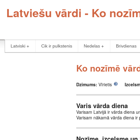
Latviešu vārdi - Ko nozī
Latviski
Cik ir pulkstenis
Nedelas
Brivdienas
Ko nozīmē vārd
Dzimums:
Vīrietis
Izcels
Varis vārda diena
Varisam Latvijā ir vārda diena un
Varisam nākamā vārda diena ir
Nozīme, izcelsme un 