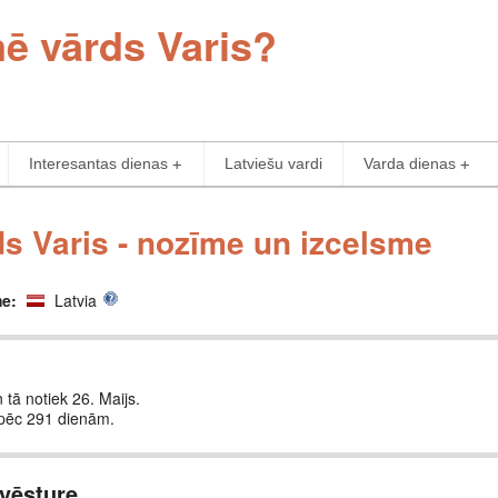
mē vārds Varis?
Interesantas dienas
Latviešu vardi
Varda dienas
s Varis - nozīme un izcelsme
me:
Latvia
 tā notiek 26. Maijs.
 pēc 291 dienām.
vēsture