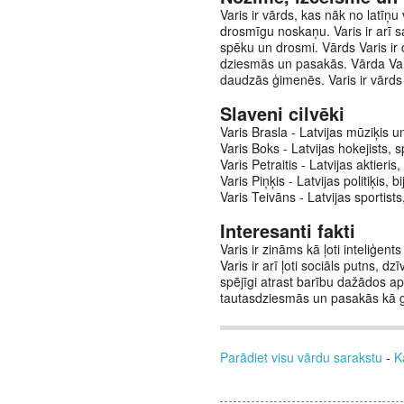
Varis ir vārds, kas nāk no latīņ
drosmīgu noskaņu. Varis ir arī s
spēku un drosmi. Vārds Varis ir c
dziesmās un pasakās. Vārda Varis
daudzās ģimenēs. Varis ir vārds
Slaveni cilvēki
Varis Brasla - Latvijas mūziķis 
Varis Boks - Latvijas hokejists, s
Varis Petraitis - Latvijas aktier
Varis Piņķis - Latvijas politiķis,
Varis Teivāns - Latvijas sportist
Interesanti fakti
Varis ir zināms kā ļoti inteliģen
Varis ir arī ļoti sociāls putns, dz
spējīgi atrast barību dažādos aps
tautasdziesmās un pasakās kā g
Parādiet visu vārdu sarakstu
-
K