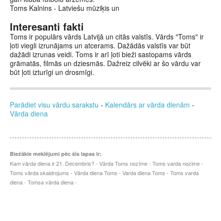
Toms Kalnins - Latviešu mūziķis un
Interesanti fakti
Toms ir populārs vārds Latvijā un citās valstīs. Vārds "Toms" ir
ļoti viegli izrunājams un atcerams. Dažādās valstīs var būt
dažādi izrunas veidi. Toms ir arī ļoti bieži sastopams vārds
grāmatās, filmās un dziesmās. Dažreiz cilvēki ar šo vārdu var
būt ļoti izturīgi un drosmīgi.
Parādiet visu vārdu sarakstu
-
Kalendārs ar vārda dienām
-
Vārda diena
Biežākie meklējumi pēc šīs lapas ir:
Kam vārda diena ir 21. Decembris? - Vārda Toms nozīme - Toms varda nozime -
Toms vārda skaidrojums - Vārda diena Toms - Varda diena Toms - Toms varda
diena - Tomsa vārda diena -