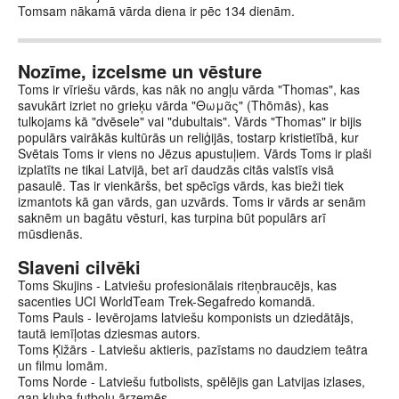
Tomsam nākamā vārda diena ir pēc 134 dienām.
Nozīme, izcelsme un vēsture
Toms ir vīriešu vārds, kas nāk no angļu vārda "Thomas", kas
savukārt izriet no grieķu vārda "Θωμᾶς" (Thōmās), kas
tulkojams kā "dvēsele" vai "dubultais". Vārds "Thomas" ir bijis
populārs vairākās kultūrās un reliģijās, tostarp kristietībā, kur
Svētais Toms ir viens no Jēzus apustuļiem. Vārds Toms ir plaši
izplatīts ne tikai Latvijā, bet arī daudzās citās valstīs visā
pasaulē. Tas ir vienkāršs, bet spēcīgs vārds, kas bieži tiek
izmantots kā gan vārds, gan uzvārds. Toms ir vārds ar senām
saknēm un bagātu vēsturi, kas turpina būt populārs arī
mūsdienās.
Slaveni cilvēki
Toms Skujins - Latviešu profesionālais riteņbraucējs, kas
sacenties UCI WorldTeam Trek-Segafredo komandā.
Toms Pauls - Ievērojams latviešu komponists un dziedātājs,
tautā iemīļotas dziesmas autors.
Toms Ķižārs - Latviešu aktieris, pazīstams no daudziem teātra
un filmu lomām.
Toms Norde - Latviešu futbolists, spēlējis gan Latvijas izlases,
gan kluba futbolu ārzemēs.