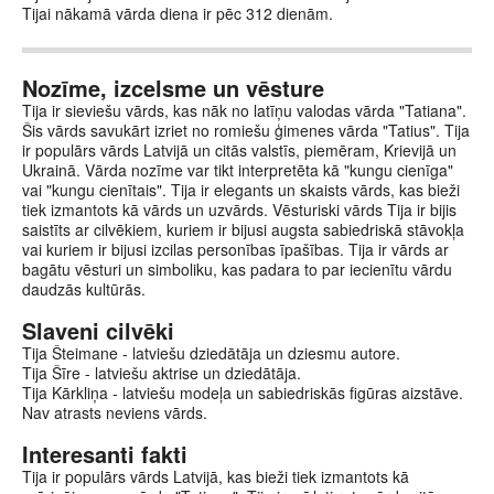
Tijai nākamā vārda diena ir pēc 312 dienām.
Nozīme, izcelsme un vēsture
Tija ir sieviešu vārds, kas nāk no latīņu valodas vārda "Tatiana".
Šis vārds savukārt izriet no romiešu ģimenes vārda "Tatius". Tija
ir populārs vārds Latvijā un citās valstīs, piemēram, Krievijā un
Ukrainā. Vārda nozīme var tikt interpretēta kā "kungu cienīga"
vai "kungu cienītais". Tija ir elegants un skaists vārds, kas bieži
tiek izmantots kā vārds un uzvārds. Vēsturiski vārds Tija ir bijis
saistīts ar cilvēkiem, kuriem ir bijusi augsta sabiedriskā stāvokļa
vai kuriem ir bijusi izcilas personības īpašības. Tija ir vārds ar
bagātu vēsturi un simboliku, kas padara to par iecienītu vārdu
daudzās kultūrās.
Slaveni cilvēki
Tija Šteimane - latviešu dziedātāja un dziesmu autore.
Tija Šīre - latviešu aktrise un dziedātāja.
Tija Kārkliņa - latviešu modeļa un sabiedriskās figūras aizstāve.
Nav atrasts neviens vārds.
Interesanti fakti
Tija ir populārs vārds Latvijā, kas bieži tiek izmantots kā