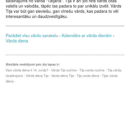
saīsinājums no vārda "Tatjana". Tija ir arī ļoti rets vārds citās
valstīs un valodās, tāpēc tas padara to par unikālu izvēli. Vārds
Tija var būt gan sieviešu, gan vīriešu vārds, kas padara to vēl
interesantāku un daudzveidīgāku.
Parādiet visu vārdu sarakstu
-
Kalendārs ar vārda dienām
-
Vārda diena
Biežākie meklējumi pēc šīs lapas ir:
Kam vārda diena ir 14. Junijs? - Vārda Tija nozīme - Tija varda nozime - Tija vārda
skaidrojums - Vārda diena Tija - Varda diena Tija - Tija varda diena - Tijas vārda
diena -