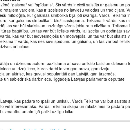
ozīmē "gaisma" vai "spīdums". Šis vārds ir cieši saistīts ar gaismu un p
o retajiem vārdiem, kas ir izcelsies no latviešu valodas un tradīcijām.
u mitoloģijā, kur gaismas simbolika bija ļoti svarīga. Vārds Teiksma ir a
oru, kur gaismas simbolika ir bieži sastopama. Teiksma ir vārds, kas n
dēļ tas var būt skaists un nozīmīgs vārds jebkuram cilvēkam. Teiksma i
tūras bagātību, un tas var būt lielisks vārds, lai izceltu un godinātu sav
r vārds, kas var būt iedvesmojošs un motivējošs, un tas var būt skaists v
eiksma ir vārds, kas nes sevī spīdumu un gaismu, un tas var būt lielisks
dzīves principus.
dātāja un dziesmu autore, pazīstama ar savu unikālo balsi un dziesmu t
niece un dzejniece, kuras darbi ietver gan prozu, gan dzeju.
ļa un aktrise, kas guvusi popularitāti gan Latvijā, gan ārzemēs.
iķe un sabiedriskā darbiniece, ilggadēja Latvijas parlamenta deputāte.
Latvijā, kas padara to īpaši un unikālu. Vārds Teiksma var būt saistīts 
 to vēl interesantāku. Vārda Teiksma skaņa un rakstzīmes to padara par
īt uzmanību un atmiņā palikt uz ilgu laiku.