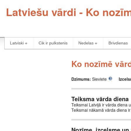
Latviešu vārdi - Ko noz
Latviski
Cik ir pulkstenis
Nedelas
Brivdienas
Ko nozīmē vārd
Dzimums:
Sieviete
Izcel
Teiksma vārda diena
Teiksmai Latvijā ir vārda diena 
Teiksmai nākamā vārda diena ir
Nozīme, izcelsme un 