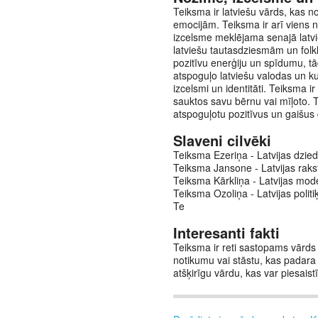
Teiksma ir latviešu vārds, kas n
emocijām. Teiksma ir arī viens n
izcelsme meklējama senajā latvieš
latviešu tautasdziesmām un folkl
pozitīvu enerģiju un spīdumu, tā
atspoguļo latviešu valodas un kul
izcelsmi un identitāti. Teiksma i
sauktos savu bērnu vai mīļoto. T
atspoguļotu pozitīvus un gaišus 
Slaveni cilvēki
Teiksma Ezeriņa - Latvijas dzie
Teiksma Jansone - Latvijas rakst
Teiksma Kārkliņa - Latvijas mode
Teiksma Ozoliņa - Latvijas polit
Te
Interesanti fakti
Teiksma ir reti sastopams vārds 
notikumu vai stāstu, kas padara
atšķirīgu vārdu, kas var piesaist