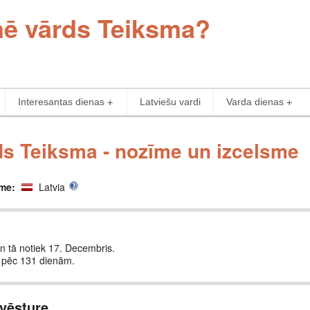
īmē vārds Teiksma?
Interesantas dienas
Latviešu vardi
Varda dienas
s Teiksma - nozīme un izcelsme
sme:
Latvia
un tā notiek 17. Decembris.
 pēc 131 dienām.
vēsture