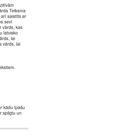
ozitīvām
 Vārda Teiksma
rī saistīts ar
es sevī
r vārds, kas
u latvisko
ārds, lai
 vārds, lai
ekstiem.
ar kādu īpašu
 spilgtu un