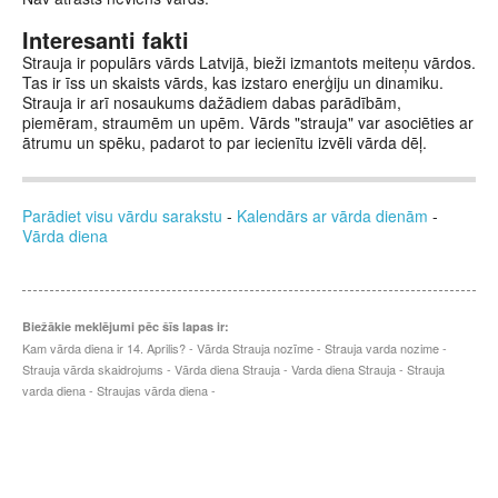
Interesanti fakti
Strauja ir populārs vārds Latvijā, bieži izmantots meiteņu vārdos.
Tas ir īss un skaists vārds, kas izstaro enerģiju un dinamiku.
Strauja ir arī nosaukums dažādiem dabas parādībām,
piemēram, straumēm un upēm. Vārds "strauja" var asociēties ar
ātrumu un spēku, padarot to par iecienītu izvēli vārda dēļ.
Parādiet visu vārdu sarakstu
-
Kalendārs ar vārda dienām
-
Vārda diena
Biežākie meklējumi pēc šīs lapas ir:
Kam vārda diena ir 14. Aprilis? - Vārda Strauja nozīme - Strauja varda nozime -
Strauja vārda skaidrojums - Vārda diena Strauja - Varda diena Strauja - Strauja
varda diena - Straujas vārda diena -