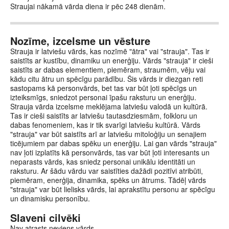
Straujai nākamā vārda diena ir pēc 248 dienām.
Nozīme, izcelsme un vēsture
Strauja ir latviešu vārds, kas nozīmē "ātra" vai "strauja". Tas ir
saistīts ar kustību, dinamiku un enerģiju. Vārds "strauja" ir cieši
saistīts ar dabas elementiem, piemēram, straumēm, vēju vai
kādu citu ātru un spēcīgu parādību. Šis vārds ir diezgan reti
sastopams kā personvārds, bet tas var būt ļoti spēcīgs un
izteiksmīgs, sniedzot personai īpašu raksturu un enerģiju.
Strauja vārda izcelsme meklējama latviešu valodā un kultūrā.
Tas ir cieši saistīts ar latviešu tautasdziesmām, folkloru un
dabas fenomeniem, kas ir tik svarīgi latviešu kultūrā. Vārds
"strauja" var būt saistīts arī ar latviešu mitoloģiju un senajiem
ticējumiem par dabas spēku un enerģiju. Lai gan vārds "strauja"
nav ļoti izplatīts kā personvārds, tas var būt ļoti interesants un
neparasts vārds, kas sniedz personai unikālu identitāti un
raksturu. Ar šādu vārdu var saistīties dažādi pozitīvi atribūti,
piemēram, enerģija, dinamika, spēks un ātrums. Tādēļ vārds
"strauja" var būt lielisks vārds, lai aprakstītu personu ar spēcīgu
un dinamisku personību.
Slaveni cilvēki
Nav atrasts neviens vārds.