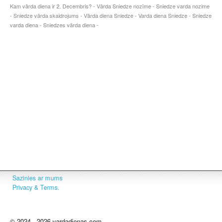
Kam vārda diena ir 2. Decembris? - Vārda Sniedze nozīme - Sniedze varda nozime
- Sniedze vārda skaidrojums - Vārda diena Sniedze - Varda diena Sniedze - Sniedze
varda diena - Sniedzes vārda diena -
Sazinies ar mums
Privacy & Terms.
© 2024 - 2026 vardadienas.com