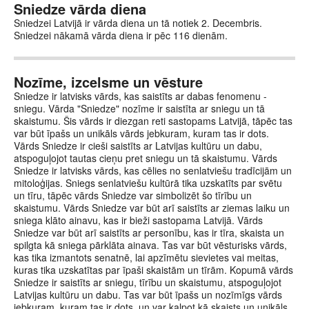
Sniedze vārda diena
Sniedzei Latvijā ir vārda diena un tā notiek 2. Decembris.
Sniedzei nākamā vārda diena ir pēc 116 dienām.
Nozīme, izcelsme un vēsture
Sniedze ir latvisks vārds, kas saistīts ar dabas fenomenu -
sniegu. Vārda "Sniedze" nozīme ir saistīta ar sniegu un tā
skaistumu. Šis vārds ir diezgan reti sastopams Latvijā, tāpēc tas
var būt īpašs un unikāls vārds jebkuram, kuram tas ir dots.
Vārds Sniedze ir cieši saistīts ar Latvijas kultūru un dabu,
atspoguļojot tautas cieņu pret sniegu un tā skaistumu. Vārds
Sniedze ir latvisks vārds, kas cēlies no senlatviešu tradīcijām un
mitoloģijas. Sniegs senlatviešu kultūrā tika uzskatīts par svētu
un tīru, tāpēc vārds Sniedze var simbolizēt šo tīrību un
skaistumu. Vārds Sniedze var būt arī saistīts ar ziemas laiku un
sniega klāto ainavu, kas ir bieži sastopama Latvijā. Vārds
Sniedze var būt arī saistīts ar personību, kas ir tīra, skaista un
spilgta kā sniega pārklāta ainava. Tas var būt vēsturisks vārds,
kas tika izmantots senatnē, lai apzīmētu sievietes vai meitas,
kuras tika uzskatītas par īpaši skaistām un tīrām. Kopumā vārds
Sniedze ir saistīts ar sniegu, tīrību un skaistumu, atspoguļojot
Latvijas kultūru un dabu. Tas var būt īpašs un nozīmīgs vārds
jebkuram, kuram tas ir dots, un var kalpot kā skaists un unikāls