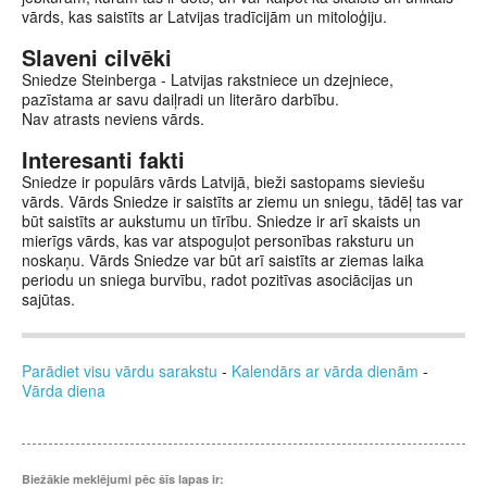
vārds, kas saistīts ar Latvijas tradīcijām un mitoloģiju.
Slaveni cilvēki
Sniedze Steinberga - Latvijas rakstniece un dzejniece,
pazīstama ar savu daiļradi un literāro darbību.
Nav atrasts neviens vārds.
Interesanti fakti
Sniedze ir populārs vārds Latvijā, bieži sastopams sieviešu
vārds. Vārds Sniedze ir saistīts ar ziemu un sniegu, tādēļ tas var
būt saistīts ar aukstumu un tīrību. Sniedze ir arī skaists un
mierīgs vārds, kas var atspoguļot personības raksturu un
noskaņu. Vārds Sniedze var būt arī saistīts ar ziemas laika
periodu un sniega burvību, radot pozitīvas asociācijas un
sajūtas.
Parādiet visu vārdu sarakstu
-
Kalendārs ar vārda dienām
-
Vārda diena
Biežākie meklējumi pēc šīs lapas ir: