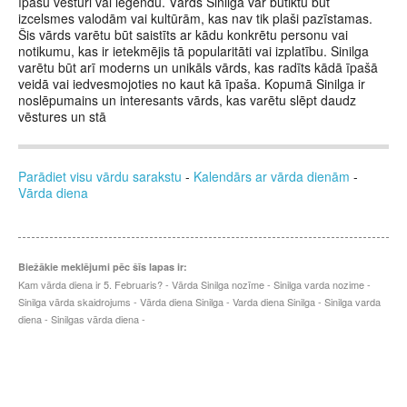
īpašu vēsturi vai leģendu. Vārds Sinilga var būtiktu būt
izcelsmes valodām vai kultūrām, kas nav tik plaši pazīstamas.
Šis vārds varētu būt saistīts ar kādu konkrētu personu vai
notikumu, kas ir ietekmējis tā popularitāti vai izplatību. Sinilga
varētu būt arī moderns un unikāls vārds, kas radīts kādā īpašā
veidā vai iedvesmojoties no kaut kā īpaša. Kopumā Sinilga ir
noslēpumains un interesants vārds, kas varētu slēpt daudz
vēstures un stā
Parādiet visu vārdu sarakstu
-
Kalendārs ar vārda dienām
-
Vārda diena
Biežākie meklējumi pēc šīs lapas ir:
Kam vārda diena ir 5. Februaris? - Vārda Sinilga nozīme - Sinilga varda nozime -
Sinilga vārda skaidrojums - Vārda diena Sinilga - Varda diena Sinilga - Sinilga varda
diena - Sinilgas vārda diena -