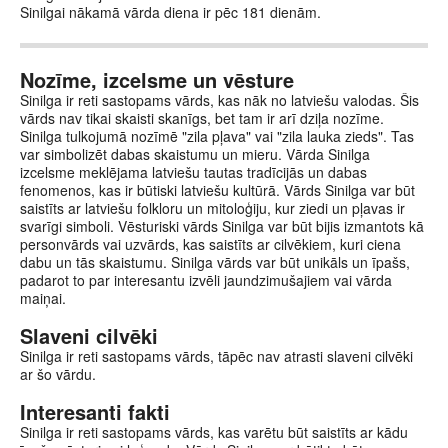
Sinilgai nākamā vārda diena ir pēc 181 dienām.
Nozīme, izcelsme un vēsture
Sinilga ir reti sastopams vārds, kas nāk no latviešu valodas. Šis
vārds nav tikai skaisti skanīgs, bet tam ir arī dziļa nozīme.
Sinilga tulkojumā nozīmē "zila pļava" vai "zila lauka zieds". Tas
var simbolizēt dabas skaistumu un mieru. Vārda Sinilga
izcelsme meklējama latviešu tautas tradīcijās un dabas
fenomenos, kas ir būtiski latviešu kultūrā. Vārds Sinilga var būt
saistīts ar latviešu folkloru un mitoloģiju, kur ziedi un pļavas ir
svarīgi simboli. Vēsturiski vārds Sinilga var būt bijis izmantots kā
personvārds vai uzvārds, kas saistīts ar cilvēkiem, kuri ciena
dabu un tās skaistumu. Sinilga vārds var būt unikāls un īpašs,
padarot to par interesantu izvēli jaundzimušajiem vai vārda
maiņai.
Slaveni cilvēki
Sinilga ir reti sastopams vārds, tāpēc nav atrasti slaveni cilvēki
ar šo vārdu.
Interesanti fakti
Sinilga ir reti sastopams vārds, kas varētu būt saistīts ar kādu