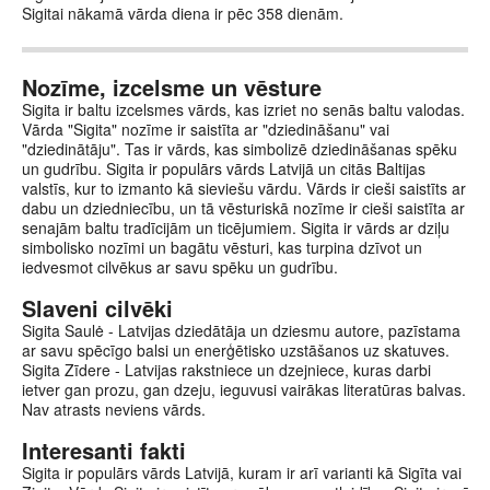
Sigitai nākamā vārda diena ir pēc 358 dienām.
Nozīme, izcelsme un vēsture
Sigita ir baltu izcelsmes vārds, kas izriet no senās baltu valodas.
Vārda "Sigita" nozīme ir saistīta ar "dziedināšanu" vai
"dziedinātāju". Tas ir vārds, kas simbolizē dziedināšanas spēku
un gudrību. Sigita ir populārs vārds Latvijā un citās Baltijas
valstīs, kur to izmanto kā sieviešu vārdu. Vārds ir cieši saistīts ar
dabu un dziedniecību, un tā vēsturiskā nozīme ir cieši saistīta ar
senajām baltu tradīcijām un ticējumiem. Sigita ir vārds ar dziļu
simbolisko nozīmi un bagātu vēsturi, kas turpina dzīvot un
iedvesmot cilvēkus ar savu spēku un gudrību.
Slaveni cilvēki
Sigita Saulė - Latvijas dziedātāja un dziesmu autore, pazīstama
ar savu spēcīgo balsi un enerģētisko uzstāšanos uz skatuves.
Sigita Zīdere - Latvijas rakstniece un dzejniece, kuras darbi
ietver gan prozu, gan dzeju, ieguvusi vairākas literatūras balvas.
Nav atrasts neviens vārds.
Interesanti fakti
Sigita ir populārs vārds Latvijā, kuram ir arī varianti kā Sigīta vai