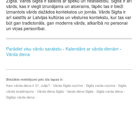
Zigita. Vārds Sigita ir saistīts ar spēku un neatlaidību. Sigita ir arī
vārds, kas ir viegli izrunājams un atcerams, tāpēc tas ir bieži
izmantots vārds dažādos kontekstos un jomās. Vārds Sigita ir
arī saistīts ar Latvijas kultūras un vēstures kontekstu, kur tas var
būt gan tradicionāls, gan moderns vārds, atkarībā no personai
un viņas personībai.
Parādiet visu vārdu sarakstu
-
Kalendārs ar vārda dienām
-
Vārda diena
Biežākie meklējumi pēc šīs lapas ir:
Kam vārda diena ir 31. Julijs? - Vārda Sigita nozīme - Sigita varda nozime - Sigita
vārda skaidrojums - Vārda diena Sigita - Varda diena Sigita - Sigita varda diena -
Sigitas vārda diena -