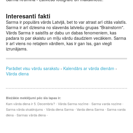
Interesanti fakti
Sarma ir populārs vārds Latvijā, bet to var atrast arī citās valstīs.
Sarma ir arī dziesma no slavenās latviešu grupas "Brainstorm".
Vārds Sarma ir saistīts ar dabu un dabas fenomeniem, kas
padara to par skaistu un mīļu vārdu daudziem vecākiem. Sarma
ir arī viens no retajiem vārdiem, kas ir gan īss, gan viegli
izrunājams.
Parādiet visu vārdu sarakstu
-
Kalendārs ar vārda dienām
-
Vārda diena
Biežākie meklējumi pēc šīs lapas ir:
Kam vārda diena ir 5. Decembris? - Vārda Sarma nozīme - Sarma varda nozime -
Sarma vārda skaidrojums - Vārda diena Sarma - Varda diena Sarma - Sarma varda
diena - Sarmas vārda diena -