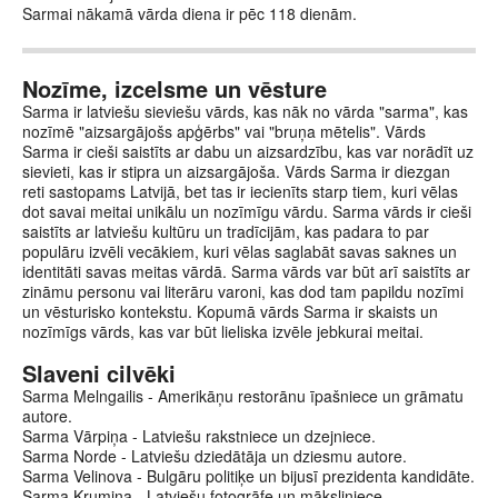
Sarmai nākamā vārda diena ir pēc 118 dienām.
Nozīme, izcelsme un vēsture
Sarma ir latviešu sieviešu vārds, kas nāk no vārda "sarma", kas
nozīmē "aizsargājošs apģērbs" vai "bruņa mētelis". Vārds
Sarma ir cieši saistīts ar dabu un aizsardzību, kas var norādīt uz
sievieti, kas ir stipra un aizsargājoša. Vārds Sarma ir diezgan
reti sastopams Latvijā, bet tas ir iecienīts starp tiem, kuri vēlas
dot savai meitai unikālu un nozīmīgu vārdu. Sarma vārds ir cieši
saistīts ar latviešu kultūru un tradīcijām, kas padara to par
populāru izvēli vecākiem, kuri vēlas saglabāt savas saknes un
identitāti savas meitas vārdā. Sarma vārds var būt arī saistīts ar
zināmu personu vai literāru varoni, kas dod tam papildu nozīmi
un vēsturisko kontekstu. Kopumā vārds Sarma ir skaists un
nozīmīgs vārds, kas var būt lieliska izvēle jebkurai meitai.
Slaveni cilvēki
Sarma Melngailis - Amerikāņu restorānu īpašniece un grāmatu
autore.
Sarma Vārpiņa - Latviešu rakstniece un dzejniece.
Sarma Norde - Latviešu dziedātāja un dziesmu autore.
Sarma Velinova - Bulgāru politiķe un bijusī prezidenta kandidāte.
Sarma Krumina - Latviešu fotogrāfe un māksliniece.