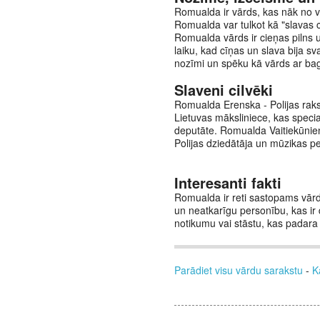
Romualda ir vārds, kas nāk no v
Romualda var tulkot kā "slavas cī
Romualda vārds ir cieņas pilns un
laiku, kad cīņas un slava bija s
nozīmi un spēku kā vārds ar bag
Slaveni cilvēki
Romualda Erenska - Polijas raks
Lietuvas māksliniece, kas specia
deputāte. Romualda Vaitiekūnien
Polijas dziedātāja un mūzikas 
Interesanti fakti
Romualda ir reti sastopams vārds
un neatkarīgu personību, kas i
notikumu vai stāstu, kas padara 
Parādiet visu vārdu sarakstu
-
K