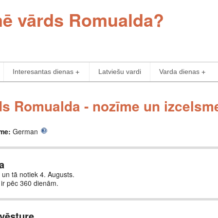
īmē vārds Romualda?
Interesantas dienas
Latviešu vardi
Varda dienas
ds Romualda - nozīme un izcelsm
sme:
German
a
 un tā notiek 4. Augusts.
ir pēc 360 dienām.
vēsture