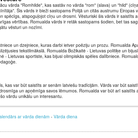
ācu vārda "Romhilde", kas sastāv no vārda "rom" (slava) un "hild" (cīņa
nītāja". Šis vārds ir bieži sastopams Polijā un citās austrumu Eiropas v
 spēcīgs, atspoguļojot cīņu un drosmi. Vēsturiski šis vārds ir saistīts a
varīgas vērtības. Romualda vārds ir retāk sastopams šodien, bet tas sa
ātu vēsturi un nozīmi.
tniece un dzejniece, kuras darbi ietver poēziju un prozu. Romualda Ap
lizējusies tekstilmākslā. Romualda Božikaitė - Lietuvas politiķe un biju
ė - Lietuvas sportiste, kas bijusi olimpiskās spēles dalībniece. Romua
pedagoģe.
, kas var būt saistīts ar senām latviešu tradīcijām. Vārds var būt saist
r drosmīga un apņēmīga savos lēmumos. Romualda var būt arī saistīts 
šo vārdu unikālu un interesantu.
alendārs ar vārda dienām
-
Vārda diena