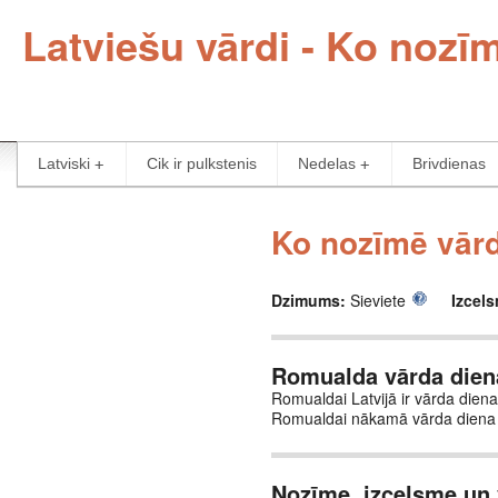
Latviešu vārdi - Ko noz
Latviski
Cik ir pulkstenis
Nedelas
Brivdienas
Ko nozīmē vār
Dzimums:
Sieviete
Izcel
Romualda vārda dien
Romualdai Latvijā ir vārda diena
Romualdai nākamā vārda diena 
Nozīme, izcelsme un 