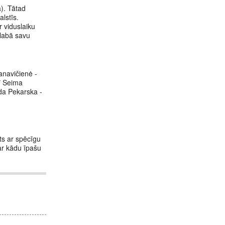
). Tātad
alstīs.
r viduslaiku
glabā savu
anavičienė -
sī Seima
lda Pekarska -
īts ar spēcīgu
ar kādu īpašu