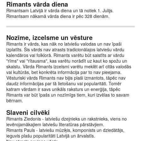
Rimants vārda diena
Rimantsam Latvijā ir vārda diena un tā notiek 1. Julijs.
Rimantsam nākamā vārda diena ir pēc 328 dienām.
Nozīme, izcelsme un vēsture
Rimants ir vārds, kas nāk no latviešu valodas un nav īpaši
izplatīts. Šis vārds nav atrasts tradicionālajos latviešu vārdu
kalendāros vai folklorā. Rimants varētu būt saistīts ar vārdu
"rīms" vai "rītausma", kas varētu norādīt uz kaut ko spožu un
skaistu. Vārda Rimants izcelsmi varētu meklēt arī citās valodās
vai kultūrās, bet konkrēta informācija par to nav pieejama.
Vēsturiski vārds Rimants nav bijis plaši izmantots, tāpēc nav
daudz informācijas par tā lietošanu vai popularitāti. Tomēr
katram vārdam ir savs unikāls raksturs un enerģija, tāpēc
Rimants var būt īpašs un nozīmīgs tiem, kuri izvēlas to savam
bērnam.
Slaveni cilvēki
Rimants Ziedonis - latviešu dzejnieks un rakstnieks, viens no
ievērojamākajiem latviešu literatūras pārstāvjiem.
Rimants Pauls - latviešu mūziķis, komponists un dziedātājs,
ieguvis plašu popularitāti Latvijā un ārvalstīs.