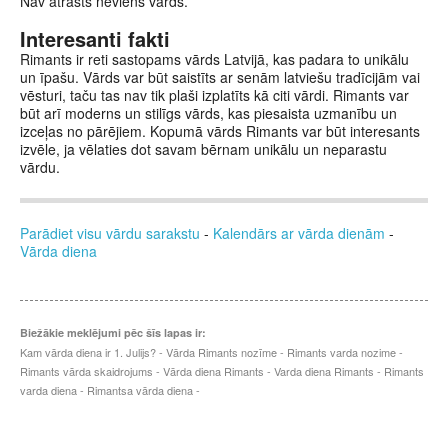
Nav atrasts neviens vārds.
Interesanti fakti
Rimants ir reti sastopams vārds Latvijā, kas padara to unikālu
un īpašu. Vārds var būt saistīts ar senām latviešu tradīcijām vai
vēsturi, taču tas nav tik plaši izplatīts kā citi vārdi. Rimants var
būt arī moderns un stilīgs vārds, kas piesaista uzmanību un
izceļas no pārējiem. Kopumā vārds Rimants var būt interesants
izvēle, ja vēlaties dot savam bērnam unikālu un neparastu
vārdu.
Parādiet visu vārdu sarakstu
-
Kalendārs ar vārda dienām
-
Vārda diena
Biežākie meklējumi pēc šīs lapas ir:
Kam vārda diena ir 1. Julijs? - Vārda Rimants nozīme - Rimants varda nozime -
Rimants vārda skaidrojums - Vārda diena Rimants - Varda diena Rimants - Rimants
varda diena - Rimantsa vārda diena -