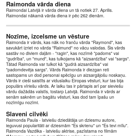
Raimonda vārda diena
Raimondai Latvijā ir vārda diena un tā notiek 27. Aprilis.
Raimondai nākamā vārda diena ir pēc 262 dienām.
Nozīme, izcelsme un vēsture
Raimonda ir vārds, kas nāk no franču vārda "Raymond", kas
savukārt izriet no vārda "Raimund" no vācu valodas. Šis vārds
sastāv no diviem daļām - "ragin", kas nozīmē "padoms" vai
"gudrība", un "mund", kas tulkojams kā "aizsardzība" vai "sargs".
Tātad Raimonda var tulkot kā "gudrā aizsardzība" vai
"padomdevēja sargs". Vārds Raimonda ir diezgan reti
sastopams un dod personai spēcīgu un aizsargājošu noskaņu.
Vārds ir cieši saistīts ar viduslaiku Eiropas vēsturi, kur tas bija
populārs vīriešu vārds. Ar laiku tas ir pārtapis arī par sieviešu
vārdu dažādās valstīs, tostarp Latvijā. Raimonda ir vārds ar
senām saknēm un bagātu vēsturi, kas dod tam īpašu un
nozīmīgu nozīmi.
Slaveni cilvēki
Raimonda Paula - latviešu dziedātāja un dziesmu autore,
ieguvusi popularitāti ar dziesmām "Es skrienu" un "Es tevi mīlu".
Raimonda Vazdika - latviešu aktrise, pazīstama no filmām