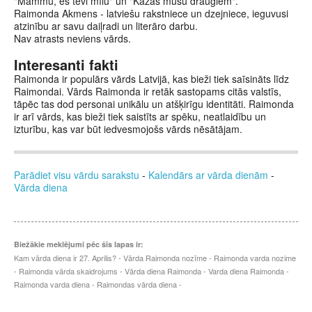
"Mammu, es tevi mīlu" un "Kāzas mūsu draugiem".
Raimonda Akmens - latviešu rakstniece un dzejniece, ieguvusi
atzinību ar savu daiļradi un literāro darbu.
Nav atrasts neviens vārds.
Interesanti fakti
Raimonda ir populārs vārds Latvijā, kas bieži tiek saīsināts līdz
Raimondai. Vārds Raimonda ir retāk sastopams citās valstīs,
tāpēc tas dod personai unikālu un atšķirīgu identitāti. Raimonda
ir arī vārds, kas bieži tiek saistīts ar spēku, neatlaidību un
izturību, kas var būt iedvesmojošs vārds nēsātājam.
Parādiet visu vārdu sarakstu
-
Kalendārs ar vārda dienām
-
Vārda diena
Biežākie meklējumi pēc šīs lapas ir:
Kam vārda diena ir 27. Aprilis? - Vārda Raimonda nozīme - Raimonda varda nozime
- Raimonda vārda skaidrojums - Vārda diena Raimonda - Varda diena Raimonda -
Raimonda varda diena - Raimondas vārda diena -