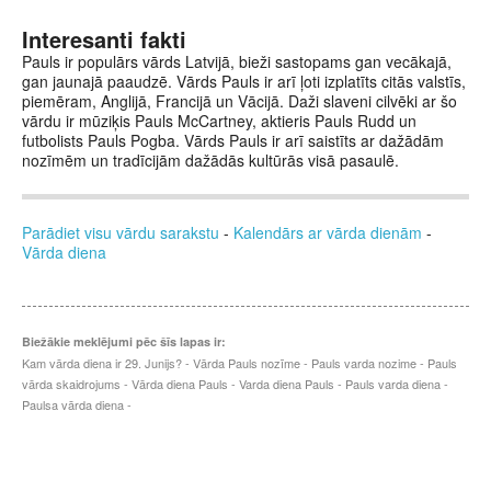
Interesanti fakti
Pauls ir populārs vārds Latvijā, bieži sastopams gan vecākajā,
gan jaunajā paaudzē. Vārds Pauls ir arī ļoti izplatīts citās valstīs,
piemēram, Anglijā, Francijā un Vācijā. Daži slaveni cilvēki ar šo
vārdu ir mūziķis Pauls McCartney, aktieris Pauls Rudd un
futbolists Pauls Pogba. Vārds Pauls ir arī saistīts ar dažādām
nozīmēm un tradīcijām dažādās kultūrās visā pasaulē.
Parādiet visu vārdu sarakstu
-
Kalendārs ar vārda dienām
-
Vārda diena
Biežākie meklējumi pēc šīs lapas ir:
Kam vārda diena ir 29. Junijs? - Vārda Pauls nozīme - Pauls varda nozime - Pauls
vārda skaidrojums - Vārda diena Pauls - Varda diena Pauls - Pauls varda diena -
Paulsa vārda diena -