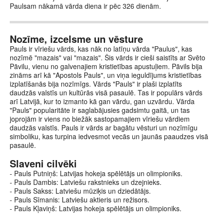
Paulsam nākamā vārda diena ir pēc 326 dienām.
Nozīme, izcelsme un vēsture
Pauls ir vīriešu vārds, kas nāk no latīņu vārda "Paulus", kas
nozīmē "mazais" vai "mazais". Šis vārds ir cieši saistīts ar Svēto
Pāvilu, vienu no galvenajiem kristietības apustuļiem. Pāvils bija
zināms arī kā "Apostols Pauls", un viņa ieguldījums kristietības
izplatīšanās bija nozīmīgs. Vārds "Pauls" ir plaši izplatīts
daudzās valstīs un kultūrās visā pasaulē. Tas ir populārs vārds
arī Latvijā, kur to izmanto kā gan vārdu, gan uzvārdu. Vārda
"Pauls" popularitāte ir saglabājusies gadsimtu gaitā, un tas
joprojām ir viens no biežāk sastopamajiem vīriešu vārdiem
daudzās valstīs. Pauls ir vārds ar bagātu vēsturi un nozīmīgu
simboliku, kas turpina iedvesmot vecās un jaunās paaudzes visā
pasaulē.
Slaveni cilvēki
- Pauls Putniņš: Latvijas hokeja spēlētājs un olimpioniks.
- Pauls Dambis: Latviešu rakstnieks un dzejnieks.
- Pauls Sakss: Latviešu mūziķis un dziedātājs.
- Pauls Sīmanis: Latviešu aktieris un režisors.
- Pauls Kļaviņš: Latvijas hokeja spēlētājs un olimpioniks.