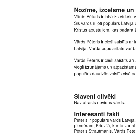
Nozīme, izcelsme un 
Vārds Pēteris ir latvisks vīriešu
Šis vārds ir ļoti populārs Latvijā 
Kristus apustuļiem, kas padara š
Vārds Pēteris ir cieši saistīts a
Latvijā. Vārda popularitāte var b
Vārds Pēteris ir cieši saistīts ar
viegli izrunājams un atpazīstams.
populārs daudzās valstīs visā p
Slaveni cilvēki
Nav atrasts neviens vārds.
Interesanti fakti
Peteris ir populārs vārds Latvijā, 
piemēram, Krievijā, kur to var at
Pēteris Strautmanis. Vārds Peteris