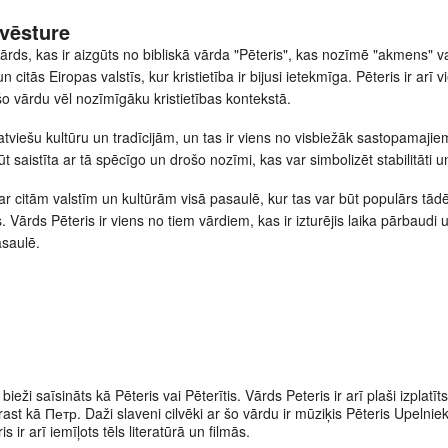
vēsture
 vārds, kas ir aizgūts no bibliskā vārda "Pēteris", kas nozīmē "akmens" va
un citās Eiropas valstīs, kur kristietība ir bijusi ietekmīga. Pēteris ir arī
o vārdu vēl nozīmīgāku kristietības kontekstā.
r latviešu kultūru un tradīcijām, un tas ir viens no visbiežāk sastopamaji
ūt saistīta ar tā spēcīgo un drošo nozīmi, kas var simbolizēt stabilitāti 
ī ar citām valstīm un kultūrām visā pasaulē, kur tas var būt populārs tādēļ
 Vārds Pēteris ir viens no tiem vārdiem, kas ir izturējis laika pārbaudi u
asaulē.
bieži saīsināts kā Pēteris vai Pēterītis. Vārds Peteris ir arī plaši izplatīts
rast kā Петр. Daži slaveni cilvēki ar šo vārdu ir mūziķis Pēteris Upelnieks
 ir arī iemīļots tēls literatūrā un filmās.