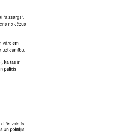
i "aizsargs".
 viens no Jēzus
em vārdiem
un uzticamību.
, ka tas ir
n palicis
 citās valstīs,
 un politiķis