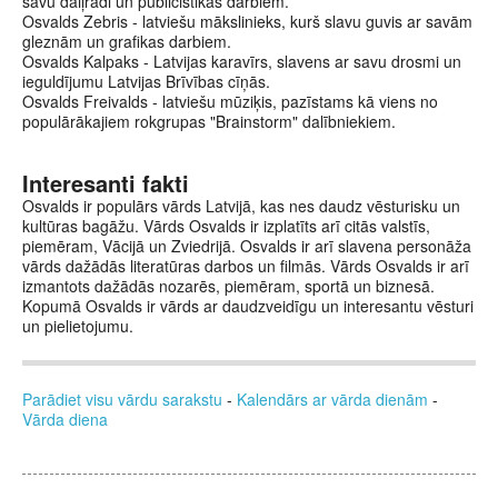
savu daiļradi un publicistikas darbiem.
Osvalds Zebris - latviešu mākslinieks, kurš slavu guvis ar savām
gleznām un grafikas darbiem.
Osvalds Kalpaks - Latvijas karavīrs, slavens ar savu drosmi un
ieguldījumu Latvijas Brīvības cīņās.
Osvalds Freivalds - latviešu mūziķis, pazīstams kā viens no
populārākajiem rokgrupas "Brainstorm" dalībniekiem.
Interesanti fakti
Osvalds ir populārs vārds Latvijā, kas nes daudz vēsturisku un
kultūras bagāžu. Vārds Osvalds ir izplatīts arī citās valstīs,
piemēram, Vācijā un Zviedrijā. Osvalds ir arī slavena personāža
vārds dažādās literatūras darbos un filmās. Vārds Osvalds ir arī
izmantots dažādās nozarēs, piemēram, sportā un biznesā.
Kopumā Osvalds ir vārds ar daudzveidīgu un interesantu vēsturi
un pielietojumu.
Parādiet visu vārdu sarakstu
-
Kalendārs ar vārda dienām
-
Vārda diena