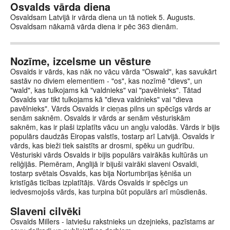
Osvalds vārda diena
Osvaldsam Latvijā ir vārda diena un tā notiek 5. Augusts.
Osvaldsam nākamā vārda diena ir pēc 363 dienām.
Nozīme, izcelsme un vēsture
Osvalds ir vārds, kas nāk no vācu vārda "Oswald", kas savukārt
sastāv no diviem elementiem - "os", kas nozīmē "dievs", un
"wald", kas tulkojams kā "valdnieks" vai "pavēlnieks". Tātad
Osvalds var tikt tulkojams kā "dieva valdnieks" vai "dieva
pavēlnieks". Vārds Osvalds ir cieņas pilns un spēcīgs vārds ar
senām saknēm. Osvalds ir vārds ar senām vēsturiskām
saknēm, kas ir plaši izplatīts vācu un angļu valodās. Vārds ir bijis
populārs daudzās Eiropas valstīs, tostarp arī Latvijā. Osvalds ir
vārds, kas bieži tiek saistīts ar drosmi, spēku un gudrību.
Vēsturiski vārds Osvalds ir bijis populārs vairākās kultūrās un
reliģijās. Piemēram, Anglijā ir bijuši vairāki slaveni Osvaldi,
tostarp svētais Osvalds, kas bija Nortumbrijas ķēniša un
kristīgās ticības izplatītājs. Vārds Osvalds ir spēcīgs un
iedvesmojošs vārds, kas turpina būt populārs arī mūsdienās.
Slaveni cilvēki
Osvalds Millers - latviešu rakstnieks un dzejnieks, pazīstams ar