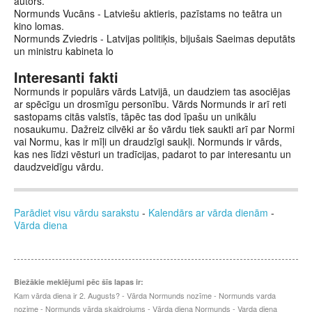
autors.
Normunds Vucāns - Latviešu aktieris, pazīstams no teātra un
kino lomas.
Normunds Zviedris - Latvijas politiķis, bijušais Saeimas deputāts
un ministru kabineta lo
Interesanti fakti
Normunds ir populārs vārds Latvijā, un daudziem tas asociējas
ar spēcīgu un drosmīgu personību. Vārds Normunds ir arī reti
sastopams citās valstīs, tāpēc tas dod īpašu un unikālu
nosaukumu. Dažreiz cilvēki ar šo vārdu tiek saukti arī par Normi
vai Normu, kas ir mīļi un draudzīgi saukļi. Normunds ir vārds,
kas nes līdzi vēsturi un tradīcijas, padarot to par interesantu un
daudzveidīgu vārdu.
Parādiet visu vārdu sarakstu
-
Kalendārs ar vārda dienām
-
Vārda diena
Biežākie meklējumi pēc šīs lapas ir:
Kam vārda diena ir 2. Augusts? - Vārda Normunds nozīme - Normunds varda
nozime - Normunds vārda skaidrojums - Vārda diena Normunds - Varda diena