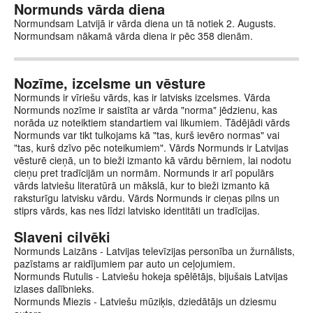
Normunds vārda diena
Normundsam Latvijā ir vārda diena un tā notiek 2. Augusts.
Normundsam nākamā vārda diena ir pēc 358 dienām.
Nozīme, izcelsme un vēsture
Normunds ir vīriešu vārds, kas ir latvisks izcelsmes. Vārda
Normunds nozīme ir saistīta ar vārda "norma" jēdzienu, kas
norāda uz noteiktiem standartiem vai likumiem. Tādējādi vārds
Normunds var tikt tulkojams kā "tas, kurš ievēro normas" vai
"tas, kurš dzīvo pēc noteikumiem". Vārds Normunds ir Latvijas
vēsturē cieņā, un to bieži izmanto kā vārdu bērniem, lai nodotu
cieņu pret tradīcijām un normām. Normunds ir arī populārs
vārds latviešu literatūrā un mākslā, kur to bieži izmanto kā
raksturīgu latvisku vārdu. Vārds Normunds ir cieņas pilns un
stiprs vārds, kas nes līdzi latvisko identitāti un tradīcijas.
Slaveni cilvēki
Normunds Laizāns - Latvijas televīzijas personība un žurnālists,
pazīstams ar raidījumiem par auto un ceļojumiem.
Normunds Rutulis - Latviešu hokeja spēlētājs, bijušais Latvijas
izlases dalībnieks.
Normunds Miezis - Latviešu mūziķis, dziedātājs un dziesmu