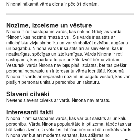
Ninonai nākamā vārda diena ir pēc 81 dienām.
Nozīme, izcelsme un vēsture
Ninona ir reti sastopams vārds, kas nāk no Grieķijas vārda
"Ninon", kas nozīmē "mazā zivs". Šis vārds ir saistīts ar
mitoloģisku zivju simboliku un var simbolizēt dzīvību, augšanu
un bagātību. Ninona vārds ir saistīts arī ar sievietēm, kas ir
neatkarīgas, spēcīgas un izteiksmīgas. Vārds Ninona ir reti
sastopams, kas padara to par unikālu izvēli bērna vārdam.
Vēsturiski vārds Ninona nav bijis plaši izplatīts, bet tas piešķir
personai neparastu un interesantu vārda identitāti. Kopumā
Ninona ir vārds ar neparastu nozīmi un bagātu vēsturi, kas var
piešķirt personai unikālu personību un raksturu.
Slaveni cilvēki
Neviens slavens cilvēks ar vārdu Ninona nav atrasts.
Interesanti fakti
Ninona ir reti sastopams vārds, kas var būt saistīts ar unikālu
personību. Vārda Ninona popularitāte ir ļoti zema, tāpēc tas var
būt izcilais izvēle, ja vēlaties, lai jūsu bērnam būtu unikāls vārds.
Ninona var būt arī moderns variants, kas atšķiras no