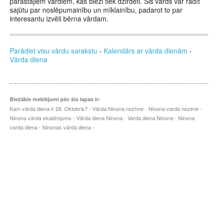
parastajiem vārdiem, kas bieži tiek dzirdēti. Šis vārds var radīt
sajūtu par noslēpumainību un mīklainību, padarot to par
interesantu izvēli bērna vārdam.
Parādiet visu vārdu sarakstu
-
Kalendārs ar vārda dienām
-
Vārda diena
Biežākie meklējumi pēc šīs lapas ir:
Kam vārda diena ir 28. Oktobris? - Vārda Ninona nozīme - Ninona varda nozime -
Ninona vārda skaidrojums - Vārda diena Ninona - Varda diena Ninona - Ninona
varda diena - Ninonas vārda diena -