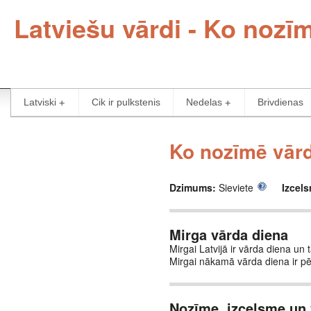
Latviešu vārdi - Ko nozī
Latviski
Cik ir pulkstenis
Nedelas
Brivdienas
Ko nozīmē vārd
Dzimums:
Sieviete
Izcel
Mirga vārda diena
Mirgai Latvijā ir vārda diena un 
Mirgai nākamā vārda diena ir p
Nozīme, izcelsme un 