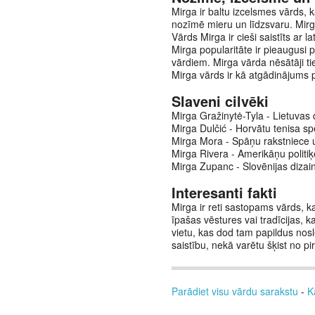
Mirga ir baltu izcelsmes vārds, 
nozīmē mieru un līdzsvaru. Mirga
Vārds Mirga ir cieši saistīts ar 
Mirga popularitāte ir pieaugusi p
vārdiem. Mirga vārda nēsātāji ti
Mirga vārds ir kā atgādinājums 
Slaveni cilvēki
Mirga Gražinytė-Tyla - Lietuvas 
Mirga Dulčić - Horvātu tenisa sp
Mirga Mora - Spāņu rakstniece 
Mirga Rivera - Amerikāņu politiķ
Mirga Zupanc - Slovēnijas dizai
Interesanti fakti
Mirga ir reti sastopams vārds, 
īpašas vēstures vai tradīcijas, k
vietu, kas dod tam papildus nos
saistību, nekā varētu šķist no p
Parādiet visu vārdu sarakstu
-
K