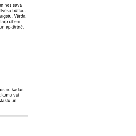
 un nes savā
ilvēka būtību.
 augstu. Vārda
tarp citiem
 un apkārtnē.
smes no kādas
otikumu vai
stāstu un