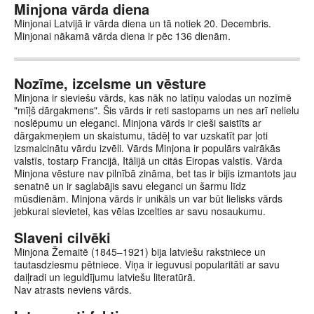
Minjona vārda diena
Minjonai Latvijā ir vārda diena un tā notiek 20. Decembris.
Minjonai nākamā vārda diena ir pēc 136 dienām.
Nozīme, izcelsme un vēsture
Minjona ir sieviešu vārds, kas nāk no latīņu valodas un nozīmē
"mīļš dārgakmens". Šis vārds ir reti sastopams un nes arī nelielu
noslēpumu un eleganci. Minjona vārds ir cieši saistīts ar
dārgakmeņiem un skaistumu, tādēļ to var uzskatīt par ļoti
izsmalcinātu vārdu izvēli. Vārds Minjona ir populārs vairākās
valstīs, tostarp Francijā, Itālijā un citās Eiropas valstīs. Vārda
Minjona vēsture nav pilnībā zināma, bet tas ir bijis izmantots jau
senatnē un ir saglabājis savu eleganci un šarmu līdz
mūsdienām. Minjona vārds ir unikāls un var būt lielisks vārds
jebkurai sievietei, kas vēlas izcelties ar savu nosaukumu.
Slaveni cilvēki
Minjona Žemaitē (1845–1921) bija latviešu rakstniece un
tautasdziesmu pētniece. Viņa ir ieguvusi popularitāti ar savu
daiļradi un ieguldījumu latviešu literatūrā.
Nav atrasts neviens vārds.