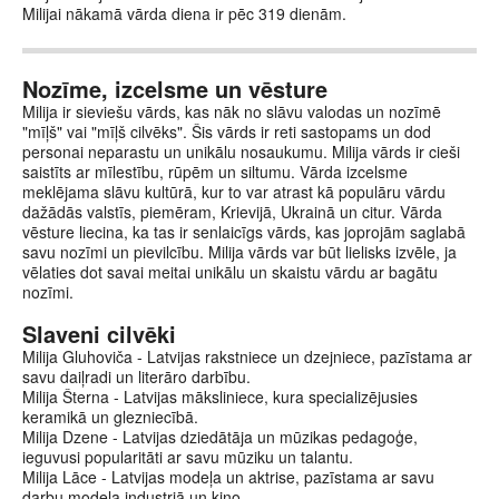
Milijai nākamā vārda diena ir pēc 319 dienām.
Nozīme, izcelsme un vēsture
Milija ir sieviešu vārds, kas nāk no slāvu valodas un nozīmē
"mīļš" vai "mīļš cilvēks". Šis vārds ir reti sastopams un dod
personai neparastu un unikālu nosaukumu. Milija vārds ir cieši
saistīts ar mīlestību, rūpēm un siltumu. Vārda izcelsme
meklējama slāvu kultūrā, kur to var atrast kā populāru vārdu
dažādās valstīs, piemēram, Krievijā, Ukrainā un citur. Vārda
vēsture liecina, ka tas ir senlaicīgs vārds, kas joprojām saglabā
savu nozīmi un pievilcību. Milija vārds var būt lielisks izvēle, ja
vēlaties dot savai meitai unikālu un skaistu vārdu ar bagātu
nozīmi.
Slaveni cilvēki
Milija Gluhoviča - Latvijas rakstniece un dzejniece, pazīstama ar
savu daiļradi un literāro darbību.
Milija Šterna - Latvijas māksliniece, kura specializējusies
keramikā un glezniecībā.
Milija Dzene - Latvijas dziedātāja un mūzikas pedagoģe,
ieguvusi popularitāti ar savu mūziku un talantu.
Milija Lāce - Latvijas modeļa un aktrise, pazīstama ar savu
darbu modeļa industriā un kino.