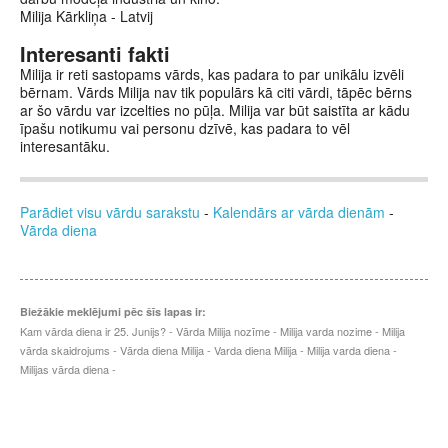
Milija Kārkliņa - Latvij
Interesanti fakti
Milija ir reti sastopams vārds, kas padara to par unikālu izvēli
bērnam. Vārds Milija nav tik populārs kā citi vārdi, tāpēc bērns
ar šo vārdu var izcelties no pūļa. Milija var būt saistīta ar kādu
īpašu notikumu vai personu dzīvē, kas padara to vēl
interesantāku.
Parādiet visu vārdu sarakstu
-
Kalendārs ar vārda dienām
-
Vārda diena
Biežākie meklējumi pēc šīs lapas ir:
Kam vārda diena ir 25. Junijs? - Vārda Milija nozīme - Milija varda nozime - Milija
vārda skaidrojums - Vārda diena Milija - Varda diena Milija - Milija varda diena -
Milijas vārda diena -