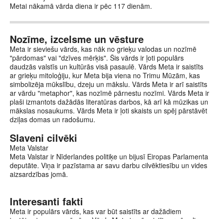
Metai nākamā vārda diena ir pēc 117 dienām.
Nozīme, izcelsme un vēsture
Meta ir sieviešu vārds, kas nāk no grieķu valodas un nozīmē
"pārdomas" vai "dzīves mērķis". Šis vārds ir ļoti populārs
daudzās valstīs un kultūrās visā pasaulē. Vārds Meta ir saistīts
ar grieķu mitoloģiju, kur Meta bija viena no Trimu Mūzām, kas
simbolizēja mūkslību, dzeju un mākslu. Vārds Meta ir arī saistīts
ar vārdu "metaphor", kas nozīmē pārnestu nozīmi. Vārds Meta ir
plaši izmantots dažādās literatūras darbos, kā arī kā mūzikas un
mākslas nosaukums. Vārds Meta ir ļoti skaists un spēj pārstāvēt
dziļas domas un radošumu.
Slaveni cilvēki
Meta Valstar
Meta Valstar ir Nīderlandes politiķe un bijusī Eiropas Parlamenta
deputāte. Viņa ir pazīstama ar savu darbu cilvēktiesību un vides
aizsardzības jomā.
Interesanti fakti
Meta ir populārs vārds, kas var būt saistīts ar dažādiem