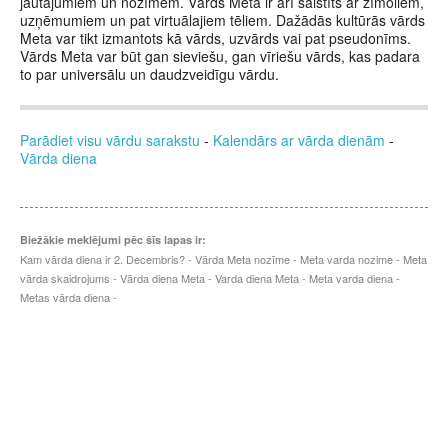
jautājumiem un nozīmēm. Vārds Meta ir arī saistīts ar zīmoliem,
uzņēmumiem un pat virtuālajiem tēliem. Dažādās kultūrās vārds
Meta var tikt izmantots kā vārds, uzvārds vai pat pseudonīms.
Vārds Meta var būt gan sieviešu, gan vīriešu vārds, kas padara
to par universālu un daudzveidīgu vārdu.
Parādiet visu vārdu sarakstu
-
Kalendārs ar vārda dienām
-
Vārda diena
Biežākie meklējumi pēc šīs lapas ir:
Kam vārda diena ir 2. Decembris? - Vārda Meta nozīme - Meta varda nozime - Meta
vārda skaidrojums - Vārda diena Meta - Varda diena Meta - Meta varda diena -
Metas vārda diena -