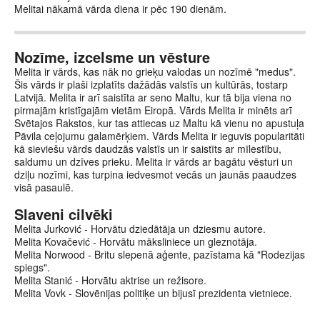
Melitai nākamā vārda diena ir pēc 190 dienām.
Nozīme, izcelsme un vēsture
Melita ir vārds, kas nāk no grieķu valodas un nozīmē "medus".
Šis vārds ir plaši izplatīts dažādās valstīs un kultūrās, tostarp
Latvijā. Melita ir arī saistīta ar seno Maltu, kur tā bija viena no
pirmajām kristīgajām vietām Eiropā. Vārds Melita ir minēts arī
Svētajos Rakstos, kur tas attiecas uz Maltu kā vienu no apustuļa
Pāvila ceļojumu galamērķiem. Vārds Melita ir ieguvis popularitāti
kā sieviešu vārds daudzās valstīs un ir saistīts ar mīlestību,
saldumu un dzīves prieku. Melita ir vārds ar bagātu vēsturi un
dziļu nozīmi, kas turpina iedvesmot vecās un jaunās paaudzes
visā pasaulē.
Slaveni cilvēki
Melita Jurković - Horvātu dziedātāja un dziesmu autore.
Melita Kovačević - Horvātu māksliniece un gleznotāja.
Melita Norwood - Britu slepenā aģente, pazīstama kā "Rodezijas
spiegs".
Melita Stanić - Horvātu aktrise un režisore.
Melita Vovk - Slovēnijas politiķe un bijusī prezidenta vietniece.