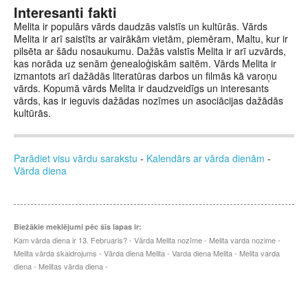
Interesanti fakti
Melita ir populārs vārds daudzās valstīs un kultūrās. Vārds
Melita ir arī saistīts ar vairākām vietām, piemēram, Maltu, kur ir
pilsēta ar šādu nosaukumu. Dažās valstīs Melita ir arī uzvārds,
kas norāda uz senām ģenealoģiskām saitēm. Vārds Melita ir
izmantots arī dažādās literatūras darbos un filmās kā varoņu
vārds. Kopumā vārds Melita ir daudzveidīgs un interesants
vārds, kas ir ieguvis dažādas nozīmes un asociācijas dažādās
kultūrās.
Parādiet visu vārdu sarakstu
-
Kalendārs ar vārda dienām
-
Vārda diena
Biežākie meklējumi pēc šīs lapas ir:
Kam vārda diena ir 13. Februaris? - Vārda Melita nozīme - Melita varda nozime -
Melita vārda skaidrojums - Vārda diena Melita - Varda diena Melita - Melita varda
diena - Melitas vārda diena -