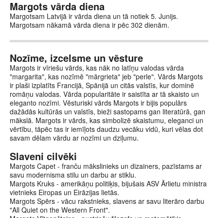
Margots vārda diena
Margotsam Latvijā ir vārda diena un tā notiek 5. Junijs.
Margotsam nākamā vārda diena ir pēc 302 dienām.
Nozīme, izcelsme un vēsture
Margots ir vīriešu vārds, kas nāk no latīņu valodas vārda
"margarita", kas nozīmē "mārgrieta" jeb "perle". Vārds Margots
ir plaši izplatīts Francijā, Spānijā un citās valstīs, kur dominē
romāņu valodas. Vārda popularitāte ir saistīta ar tā skaisto un
eleganto nozīmi. Vēsturiski vārds Margots ir bijis populārs
dažādās kultūrās un valstīs, bieži sastopams gan literatūrā, gan
mākslā. Margots ir vārds, kas simbolizē skaistumu, eleganci un
vērtību, tāpēc tas ir iemīļots daudzu vecāku vidū, kuri vēlas dot
savam dēlam vārdu ar nozīmi un dziļumu.
Slaveni cilvēki
Margots Capet - franču mākslinieks un dizainers, pazīstams ar
savu modernisma stilu un darbu ar stiklu.
Margots Kruks - amerikāņu politiķis, bijušais ASV Ārlietu ministra
vietnieks Eiropas un Eirāzijas lietās.
Margots Spērs - vācu rakstnieks, slavens ar savu literāro darbu
"All Quiet on the Western Front".