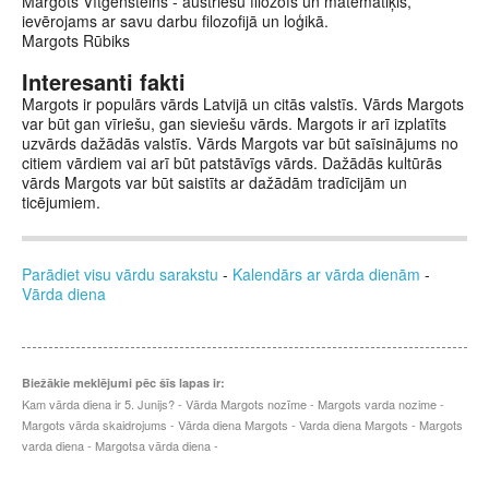
Margots Vītgenšteins - austriešu filozofs un matemātiķis,
ievērojams ar savu darbu filozofijā un loģikā.
Margots Rūbiks
Interesanti fakti
Margots ir populārs vārds Latvijā un citās valstīs. Vārds Margots
var būt gan vīriešu, gan sieviešu vārds. Margots ir arī izplatīts
uzvārds dažādās valstīs. Vārds Margots var būt saīsinājums no
citiem vārdiem vai arī būt patstāvīgs vārds. Dažādās kultūrās
vārds Margots var būt saistīts ar dažādām tradīcijām un
ticējumiem.
Parādiet visu vārdu sarakstu
-
Kalendārs ar vārda dienām
-
Vārda diena
Biežākie meklējumi pēc šīs lapas ir:
Kam vārda diena ir 5. Junijs? - Vārda Margots nozīme - Margots varda nozime -
Margots vārda skaidrojums - Vārda diena Margots - Varda diena Margots - Margots
varda diena - Margotsa vārda diena -