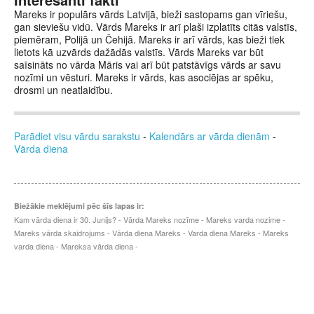
Mareks ir populārs vārds Latvijā, bieži sastopams gan vīriešu,
gan sieviešu vidū. Vārds Mareks ir arī plaši izplatīts citās valstīs,
piemēram, Polijā un Čehijā. Mareks ir arī vārds, kas bieži tiek
lietots kā uzvārds dažādās valstīs. Vārds Mareks var būt
saīsināts no vārda Māris vai arī būt patstāvīgs vārds ar savu
nozīmi un vēsturi. Mareks ir vārds, kas asociējas ar spēku,
drosmi un neatlaidību.
Parādiet visu vārdu sarakstu
-
Kalendārs ar vārda dienām
-
Vārda diena
Biežākie meklējumi pēc šīs lapas ir:
Kam vārda diena ir 30. Junijs? - Vārda Mareks nozīme - Mareks varda nozime -
Mareks vārda skaidrojums - Vārda diena Mareks - Varda diena Mareks - Mareks
varda diena - Mareksa vārda diena -