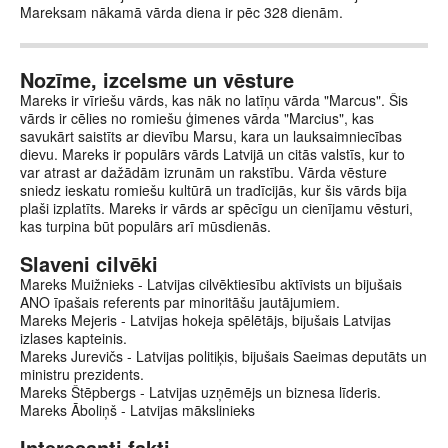
Mareksam nākamā vārda diena ir pēc 328 dienām.
Nozīme, izcelsme un vēsture
Mareks ir vīriešu vārds, kas nāk no latīņu vārda "Marcus". Šis
vārds ir cēlies no romiešu ģimenes vārda "Marcius", kas
savukārt saistīts ar dievību Marsu, kara un lauksaimniecības
dievu. Mareks ir populārs vārds Latvijā un citās valstīs, kur to
var atrast ar dažādām izrunām un rakstību. Vārda vēsture
sniedz ieskatu romiešu kultūrā un tradīcijās, kur šis vārds bija
plaši izplatīts. Mareks ir vārds ar spēcīgu un cienījamu vēsturi,
kas turpina būt populārs arī mūsdienās.
Slaveni cilvēki
Mareks Muižnieks - Latvijas cilvēktiesību aktīvists un bijušais
ANO īpašais referents par minoritāšu jautājumiem.
Mareks Mejeris - Latvijas hokeja spēlētājs, bijušais Latvijas
izlases kapteinis.
Mareks Jurevičs - Latvijas politiķis, bijušais Saeimas deputāts un
ministru prezidents.
Mareks Štēpbergs - Latvijas uzņēmējs un biznesa līderis.
Mareks Āboliņš - Latvijas mākslinieks
Interesanti fakti