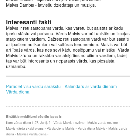
Malvis Dambis - latviešu dziedātājs un mūziķis.
Interesanti fakti
Malvis ir reti sastopams vārds, kas varētu būt saistīts ar kādu
īpašu stāstu vai personu. Vārds Malvis var būt unikāls un izceļas
starp citiem vārdiem. Dažreiz reti sastopami vārdi var būt saistīti
ar īpašiem notikumiem vai kultūras fenomeniem. Malvis var būt
arī īpašs vārds, kas nes sevī kādu noslēpumu vai mistiku. Vārda
Malvis izruna un rakstība var atšķirties no citiem vārdiem, tādēļ
tas var būt interesants un neparasts vārds, kas piesaista
uzmanību.
Parādiet visu vārdu sarakstu
-
Kalendārs ar vārda dienām
-
Vārda diena
Biežākie meklējumi pēc šīs lapas ir:
Kam vārda diena ir 27. Junijs? - Vārda Malvis nozīme - Malvis varda nozime -
Malvis vārda skaidrojums - Vārda diena Malvis - Varda diena Malvis - Malvis varda
diena - Malvisa vārda diena -