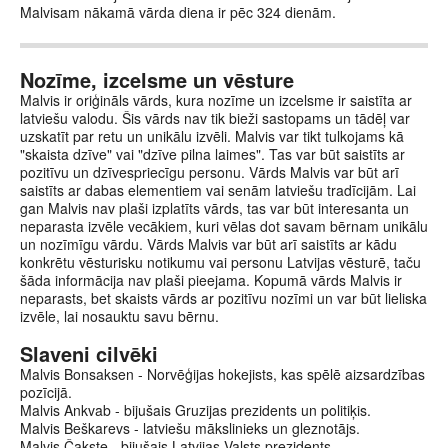
Malvisam nākamā vārda diena ir pēc 324 dienām.
Nozīme, izcelsme un vēsture
Malvis ir oriģināls vārds, kura nozīme un izcelsme ir saistīta ar
latviešu valodu. Šis vārds nav tik bieži sastopams un tādēļ var
uzskatīt par retu un unikālu izvēli. Malvis var tikt tulkojams kā
"skaista dzīve" vai "dzīve pilna laimes". Tas var būt saistīts ar
pozitīvu un dzīvespriecīgu personu. Vārds Malvis var būt arī
saistīts ar dabas elementiem vai senām latviešu tradīcijām. Lai
gan Malvis nav plaši izplatīts vārds, tas var būt interesanta un
neparasta izvēle vecākiem, kuri vēlas dot savam bērnam unikālu
un nozīmīgu vārdu. Vārds Malvis var būt arī saistīts ar kādu
konkrētu vēsturisku notikumu vai personu Latvijas vēsturē, taču
šāda informācija nav plaši pieejama. Kopumā vārds Malvis ir
neparasts, bet skaists vārds ar pozitīvu nozīmi un var būt lieliska
izvēle, lai nosauktu savu bērnu.
Slaveni cilvēki
Malvis Bonsaksen - Norvēģijas hokejists, kas spēlē aizsardzības
pozīcijā.
Malvis Ankvab - bijušais Gruzijas prezidents un politiķis.
Malvis Beškarevs - latviešu mākslinieks un gleznotājs.
Malvis Čakste - bijušais Latvijas Valsts prezidents.