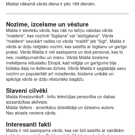
Maldai nākamā vārda diena ir pēc 189 dienām.
Nozīme, izcelsme un vēsture
Malda ir sieviešu vārds, kas nāk no latīņu valodas vārda
"maldere", kas nozīmē "lūgšana" vai "aizlūgšana". Vārds
"maldere" savukārt radies no vārda "maldīt" jeb "lūgt". Malda ir
vārds ar dziļu reliģisko nozīmi, kas saistīts ar lūgšanu un garīgo
praksi. Vārds Malda ir reti sastopams un dod personai, kas to
nes, noslēpumainību un mieru. Vārda Malda izcelsme
meklējama viduslaiku Eiropā, kad reliģija un garīgums bija
būtiska daļa no ikdienas dzīves. Vārds Malda ir saglabājis savu
nozīmi un popularitāti arī mūsdienās, būdams unikāls un
spēcīgs vārds ar dziļu vēsturisko bagāžu.
Slaveni cilvēki
Malda Krestovnikoff - britu televīzijas personība un dabas
aizsardzības aktīviste.
Malda Valters - amerikāņu dziedātāja un dziesmu autore.
Nav atrasts neviens vārds.
Interesanti fakti
Malda ir reti sastopams vārds, kas var būt saistīts ar vairākām