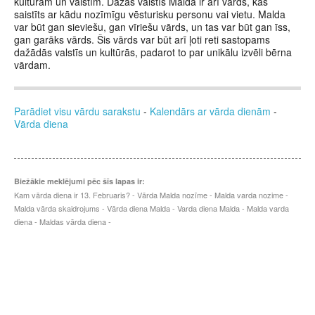
kultūrām un valstīm. Dažās valstīs Malda ir arī vārds, kas
saistīts ar kādu nozīmīgu vēsturisku personu vai vietu. Malda
var būt gan sieviešu, gan vīriešu vārds, un tas var būt gan īss,
gan garāks vārds. Šis vārds var būt arī ļoti reti sastopams
dažādās valstīs un kultūrās, padarot to par unikālu izvēli bērna
vārdam.
Parādiet visu vārdu sarakstu
-
Kalendārs ar vārda dienām
-
Vārda diena
Biežākie meklējumi pēc šīs lapas ir:
Kam vārda diena ir 13. Februaris? - Vārda Malda nozīme - Malda varda nozime -
Malda vārda skaidrojums - Vārda diena Malda - Varda diena Malda - Malda varda
diena - Maldas vārda diena -