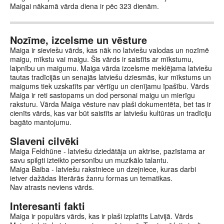
Maigai nākamā vārda diena ir pēc 323 dienām.
Nozīme, izcelsme un vēsture
Maiga ir sieviešu vārds, kas nāk no latviešu valodas un nozīmē
maigu, mīkstu vai maigu. Šis vārds ir saistīts ar mīkstumu,
laipnību un maigumu. Maiga vārda izcelsme meklējama latviešu
tautas tradīcijās un senajās latviešu dziesmās, kur mīkstums un
maigums tiek uzskatīts par vērtīgu un cienījamu īpašību. Vārds
Maiga ir reti sastopams un dod personai maigu un mierīgu
raksturu. Vārda Maiga vēsture nav plaši dokumentēta, bet tas ir
cienīts vārds, kas var būt saistīts ar latviešu kultūras un tradīciju
bagāto mantojumu.
Slaveni cilvēki
Maiga Feldhūne - latviešu dziedātāja un aktrise, pazīstama ar
savu spilgti izteikto personību un muzikālo talantu.
Maiga Baiba - latviešu rakstniece un dzejniece, kuras darbi
ietver dažādas literārās žanru formas un tematikas.
Nav atrasts neviens vārds.
Interesanti fakti
Maiga ir populārs vārds, kas ir plaši izplatīts Latvijā. Vārds