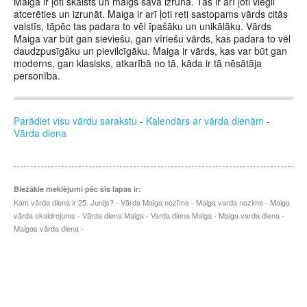
Maiga ir ļoti skaists un maigs savā izrunā. Tas ir arī ļoti viegli
atcerēties un izrunāt. Maiga ir arī ļoti reti sastopams vārds citās
valstīs, tāpēc tas padara to vēl īpašāku un unikālāku. Vārds
Maiga var būt gan sieviešu, gan vīriešu vārds, kas padara to vēl
daudzpusīgāku un pievilcīgāku. Maiga ir vārds, kas var būt gan
moderns, gan klasisks, atkarībā no tā, kāda ir tā nēsātāja
personība.
Parādiet visu vārdu sarakstu
-
Kalendārs ar vārda dienām
-
Vārda diena
Biežākie meklējumi pēc šīs lapas ir:
Kam vārda diena ir 25. Junijs? - Vārda Maiga nozīme - Maiga varda nozime - Maiga
vārda skaidrojums - Vārda diena Maiga - Varda diena Maiga - Maiga varda diena -
Maigas vārda diena -