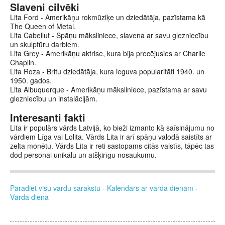
Slaveni cilvēki
Lita Ford - Amerikāņu rokmūziķe un dziedātāja, pazīstama kā
The Queen of Metal.
Lita Cabellut - Spāņu māksliniece, slavena ar savu glezniecību
un skulptūru darbiem.
Lita Grey - Amerikāņu aktrise, kura bija precējusies ar Charlie
Chaplin.
Lita Roza - Britu dziedātāja, kura ieguva popularitāti 1940. un
1950. gados.
Lita Albuquerque - Amerikāņu māksliniece, pazīstama ar savu
glezniecību un instalācijām.
Interesanti fakti
Lita ir populārs vārds Latvijā, ko bieži izmanto kā saīsinājumu no
vārdiem Līga vai Lolita. Vārds Lita ir arī spāņu valodā saistīts ar
zelta monētu. Vārds Lita ir reti sastopams citās valstīs, tāpēc tas
dod personai unikālu un atšķirīgu nosaukumu.
Parādiet visu vārdu sarakstu
-
Kalendārs ar vārda dienām
-
Vārda diena