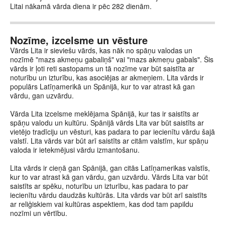
Litai nākamā vārda diena ir pēc 282 dienām.
Nozīme, izcelsme un vēsture
Vārds Lita ir sieviešu vārds, kas nāk no spāņu valodas un
nozīmē "mazs akmeņu gabaliņš" vai "mazs akmeņu gabals". Šis
vārds ir ļoti reti sastopams un tā nozīme var būt saistīta ar
noturību un izturību, kas asociējas ar akmeņiem. Lita vārds ir
populārs Latīņamerikā un Spānijā, kur to var atrast kā gan
vārdu, gan uzvārdu.
Vārda Lita izcelsme meklējama Spānijā, kur tas ir saistīts ar
spāņu valodu un kultūru. Spānijā vārds Lita var būt saistīts ar
vietējo tradīciju un vēsturi, kas padara to par iecienītu vārdu šajā
valstī. Lita vārds var būt arī saistīts ar citām valstīm, kur spāņu
valoda ir ietekmējusi vārdu izmantošanu.
Lita vārds ir cieņā gan Spānijā, gan citās Latīņamerikas valstīs,
kur to var atrast kā gan vārdu, gan uzvārdu. Vārds Lita var būt
saistīts ar spēku, noturību un izturību, kas padara to par
iecienītu vārdu daudzās kultūrās. Lita vārds var būt arī saistīts
ar reliģiskiem vai kultūras aspektiem, kas dod tam papildu
nozīmi un vērtību.