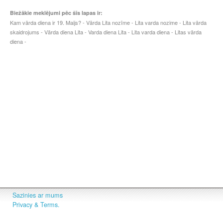
Biežākie meklējumi pēc šīs lapas ir:
Kam vārda diena ir 19. Maijs? - Vārda Lita nozīme - Lita varda nozime - Lita vārda
skaidrojums - Vārda diena Lita - Varda diena Lita - Lita varda diena - Litas vārda
diena -
Sazinies ar mums
Privacy & Terms.