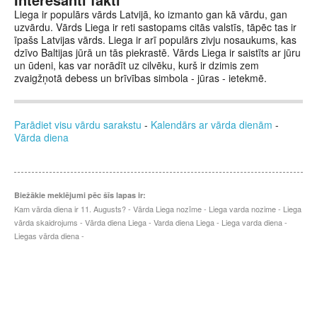
Liega ir populārs vārds Latvijā, ko izmanto gan kā vārdu, gan
uzvārdu. Vārds Liega ir reti sastopams citās valstīs, tāpēc tas ir
īpašs Latvijas vārds. Liega ir arī populārs zivju nosaukums, kas
dzīvo Baltijas jūrā un tās piekrastē. Vārds Liega ir saistīts ar jūru
un ūdeni, kas var norādīt uz cilvēku, kurš ir dzimis zem
zvaigžņotā debess un brīvības simbola - jūras - ietekmē.
Parādiet visu vārdu sarakstu
-
Kalendārs ar vārda dienām
-
Vārda diena
Biežākie meklējumi pēc šīs lapas ir:
Kam vārda diena ir 11. Augusts? - Vārda Liega nozīme - Liega varda nozime - Liega
vārda skaidrojums - Vārda diena Liega - Varda diena Liega - Liega varda diena -
Liegas vārda diena -