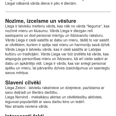
Liegai nākamā vārda diena ir pēc 4 dienām.
Nozīme, izcelsme un vēsture
Liega ir latviešu meitenu vārds, kas nāk no vārda "liegums", kas
nozīmē mieru un klusumu. Vārds Liega ir diezgan reti
sastopams un dod personai mierīgu un līdzsvarotu raksturu.
Vārds Liega ir cieši saistīts ar dabu un mieru, tādēļ to var saistīt
ar cilvēkiem, kuriem ir spēja rast mieru un harmoniju savā dzīvē.
Vārds Liega ir latviešu vārds, kas ir cieši saistīts ar Latvijas
kultūru un tradīcijām. Vārds Liega var būt izvēlēts kā vārds, kas
atspoguļo personības mieru un līdzsvaru, kā arī ciešo saikni ar
dabu un apkārtējo vidi. Liega ir vārds, kas var sniegt personai
spēku un mieru, lai pārvarētu dzīves izaicinājumus un sasniegtu
savus mērķus.
Slaveni cilvēki
Liega Zeloni - latviešu rakstniece un dzejniece, pazīstama ar
savu daiļradi un literāro darbību.
Liega Norvind - meksikāņu aktrise un cilvēktiesību aktīviste,
ieguvusi popularitāti ar savu darbu kino un teātrī.
Nav atrasts neviens vārds.
Interesanti fakti