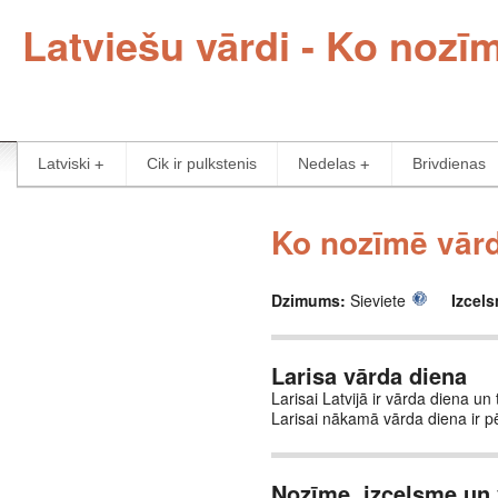
Latviešu vārdi - Ko nozī
Latviski
Cik ir pulkstenis
Nedelas
Brivdienas
Ko nozīmē vārd
Dzimums:
Sieviete
Izcel
Larisa vārda diena
Larisai Latvijā ir vārda diena un
Larisai nākamā vārda diena ir 
Nozīme, izcelsme un 