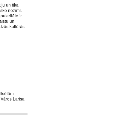
iju un tika
isko nozīmi.
pularitāte ir
aistu un
udzās kultūrās
pilsētām
 Vārds Larisa