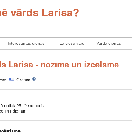
mē vārds Larisa?
Interesantas dienas
Latviešu vardi
Varda dienas
s Larisa - nozīme un izcelsme
sme:
Greece
 tā notiek 25. Decembris.
pēc 141 dienām.
vēsture