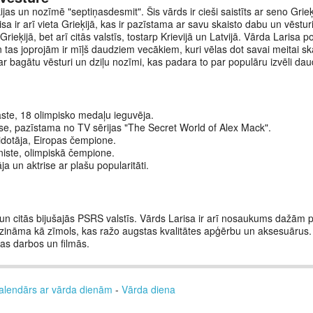
ijas un nozīmē "septiņasdesmit". Šis vārds ir cieši saistīts ar seno Grieķ
sa ir arī vieta Grieķijā, kas ir pazīstama ar savu skaisto dabu un vēstur
Grieķijā, bet arī citās valstīs, tostarp Krievijā un Latvijā. Vārda Larisa po
 tas joprojām ir mīļš daudziem vecākiem, kuri vēlas dot savai meitai sk
ar bagātu vēsturi un dziļu nozīmi, kas padara to par populāru izvēli da
aste, 18 olimpisko medaļu ieguvēja.
ise, pazīstama no TV sērijas "The Secret World of Alex Mack".
idotāja, Eiropas čempione.
oniste, olimpiskā čempione.
ja un aktrise ar plašu popularitāti.
ā un citās bijušajās PSRS valstīs. Vārds Larisa ir arī nosaukums dažām 
rī zināma kā zīmols, kas ražo augstas kvalitātes apģērbu un aksesuārus.
ras darbos un filmās.
alendārs ar vārda dienām
-
Vārda diena