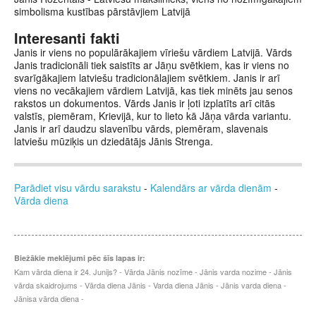
simbolisma kustības pārstāvjiem Latvijā
Interesanti fakti
Janis ir viens no populārākajiem vīriešu vārdiem Latvijā. Vārds
Janis tradicionāli tiek saistīts ar Jāņu svētkiem, kas ir viens no
svarīgākajiem latviešu tradicionālajiem svētkiem. Janis ir arī
viens no vecākajiem vārdiem Latvijā, kas tiek minēts jau senos
rakstos un dokumentos. Vārds Janis ir ļoti izplatīts arī citās
valstīs, piemēram, Krievijā, kur to lieto kā Jāņa vārda variantu.
Janis ir arī daudzu slavenību vārds, piemēram, slavenais
latviešu mūziķis un dziedātājs Jānis Strenga.
Parādiet visu vārdu sarakstu
-
Kalendārs ar vārda dienām
-
Vārda diena
Biežākie meklējumi pēc šīs lapas ir:
Kam vārda diena ir 24. Junijs? - Vārda Jānis nozīme - Jānis varda nozime - Jānis
vārda skaidrojums - Vārda diena Jānis - Varda diena Jānis - Jānis varda diena -
Jānisa vārda diena -