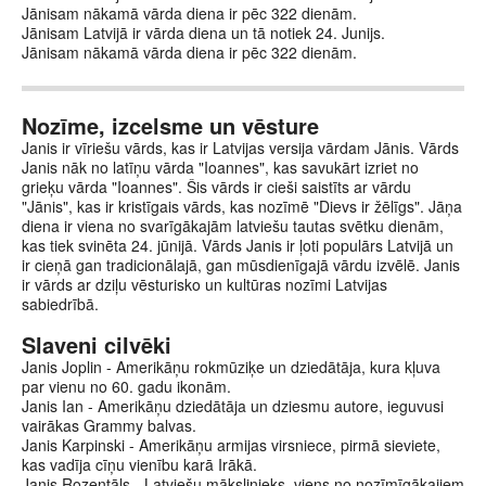
Jānisam nākamā vārda diena ir pēc 322 dienām.
Jānisam Latvijā ir vārda diena un tā notiek 24. Junijs.
Jānisam nākamā vārda diena ir pēc 322 dienām.
Nozīme, izcelsme un vēsture
Janis ir vīriešu vārds, kas ir Latvijas versija vārdam Jānis. Vārds
Janis nāk no latīņu vārda "Ioannes", kas savukārt izriet no
grieķu vārda "Ioannes". Šis vārds ir cieši saistīts ar vārdu
"Jānis", kas ir kristīgais vārds, kas nozīmē "Dievs ir žēlīgs". Jāņa
diena ir viena no svarīgākajām latviešu tautas svētku dienām,
kas tiek svinēta 24. jūnijā. Vārds Janis ir ļoti populārs Latvijā un
ir cieņā gan tradicionālajā, gan mūsdienīgajā vārdu izvēlē. Janis
ir vārds ar dziļu vēsturisko un kultūras nozīmi Latvijas
sabiedrībā.
Slaveni cilvēki
Janis Joplin - Amerikāņu rokmūziķe un dziedātāja, kura kļuva
par vienu no 60. gadu ikonām.
Janis Ian - Amerikāņu dziedātāja un dziesmu autore, ieguvusi
vairākas Grammy balvas.
Janis Karpinski - Amerikāņu armijas virsniece, pirmā sieviete,
kas vadīja cīņu vienību karā Irākā.
Janis Rozentāls - Latviešu mākslinieks, viens no nozīmīgākajiem