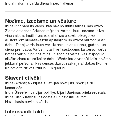
Inutai nākamā vārda diena ir pēc 1 dienām.
Nozīme, izcelsme un vēsture
Inuta ir neparasts vārds, kas nāk no Inuitu tautas, kas dzīvo
Ziemeļamerikas Arktikas reģionā. Vārds "Inuit" nozīmē "cilvēki"
viņu valodā. Inuiti ir pazīstami ar savu spēju pielāgoties
austerajiem klimatiskajiem apstākļiem un dzīvot harmonijā ar
dabu. Tādēļ vārds Inuta var tikt saistīts ar izturību, gudrību un
cieņu pret dabu. Vārds Inuta ir reti sastopams kā personvārds,
bet tas var būt ļoti nozīmīgs un spēcīgs vārds, kas atspoguļo
cilvēka cieņu un saikni ar dabu. Vārds Inuta var būt lielisks vārds
jebkurai personai, kas cenšas dzīvot saskaņā ar dabas likumiem
un novērtē dzīves izturību un gudrību.
Slaveni cilvēki
Inuta Skrastiņa - bijušais Latvijas hokejists, spēlējis NHL
komandās.
Inuta Šlesere - Latvijas politiķe, bijusi Saeimas priekšsēdētāja.
Inuta Rish - latviešu dziedātāja un dziesmu autore.
Nav atrasts neviens vārds.
Interesanti fakti