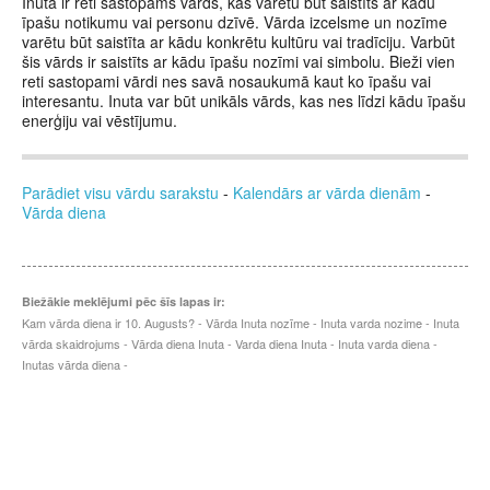
Inuta ir reti sastopams vārds, kas varētu būt saistīts ar kādu
īpašu notikumu vai personu dzīvē. Vārda izcelsme un nozīme
varētu būt saistīta ar kādu konkrētu kultūru vai tradīciju. Varbūt
šis vārds ir saistīts ar kādu īpašu nozīmi vai simbolu. Bieži vien
reti sastopami vārdi nes savā nosaukumā kaut ko īpašu vai
interesantu. Inuta var būt unikāls vārds, kas nes līdzi kādu īpašu
enerģiju vai vēstījumu.
Parādiet visu vārdu sarakstu
-
Kalendārs ar vārda dienām
-
Vārda diena
Biežākie meklējumi pēc šīs lapas ir:
Kam vārda diena ir 10. Augusts? - Vārda Inuta nozīme - Inuta varda nozime - Inuta
vārda skaidrojums - Vārda diena Inuta - Varda diena Inuta - Inuta varda diena -
Inutas vārda diena -