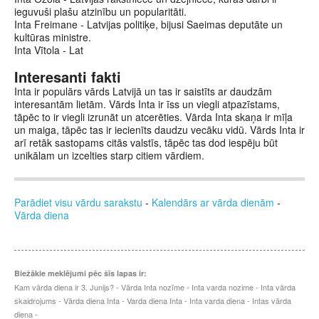
ieguvuši plašu atzinību un popularitāti.
Inta Freimane - Latvijas politiķe, bijusi Saeimas deputāte un
kultūras ministre.
Inta Vītola - Lat
Interesanti fakti
Inta ir populārs vārds Latvijā un tas ir saistīts ar daudzām
interesantām lietām. Vārds Inta ir īss un viegli atpazīstams,
tāpēc to ir viegli izrunāt un atcerēties. Vārda Inta skaņa ir mīļa
un maiga, tāpēc tas ir iecienīts daudzu vecāku vidū. Vārds Inta ir
arī retāk sastopams citās valstīs, tāpēc tas dod iespēju būt
unikālam un izcelties starp citiem vārdiem.
Parādiet visu vārdu sarakstu
-
Kalendārs ar vārda dienām
-
Vārda diena
Biežākie meklējumi pēc šīs lapas ir:
Kam vārda diena ir 3. Junijs? - Vārda Inta nozīme - Inta varda nozime - Inta vārda
skaidrojums - Vārda diena Inta - Varda diena Inta - Inta varda diena - Intas vārda
diena -