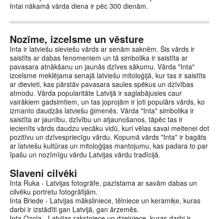
Intai nākamā vārda diena ir pēc 300 dienām.
Nozīme, izcelsme un vēsture
Inta ir latviešu sieviešu vārds ar senām saknēm. Šis vārds ir
saistīts ar dabas fenomeniem un tā simbolika ir saistīta ar
pavasara atnākšanu un jaunās dzīves sākumu. Vārda "Inta"
izcelsme meklējama senajā latviešu mitoloģijā, kur tas ir saistīts
ar dievieti, kas pārstāv pavasara saules spēkus un dzīvības
atmodu. Vārda popularitāte Latvijā ir saglabājusies caur
vairākiem gadsimtiem, un tas joprojām ir ļoti populārs vārds, ko
izmanto daudzās latviešu ģimenēs. Vārda "Inta" simbolika ir
saistīta ar jaunību, dzīvību un atjaunošanos, tāpēc tas ir
iecienīts vārds daudzu vecāku vidū, kuri vēlas savai meitenei dot
pozitīvu un dzīvespriecīgu vārdu. Kopumā vārds "Inta" ir bagāts
ar latviešu kultūras un mitoloģijas mantojumu, kas padara to par
īpašu un nozīmīgu vārdu Latvijas vārdu tradīcijā.
Slaveni cilvēki
Inta Ruka - Latvijas fotogrāfe, pazīstama ar savām dabas un
cilvēku portretu fotogrāfijām.
Inta Briede - Latvijas māksliniece, tēlniece un keramiķe, kuras
darbi ir izstādīti gan Latvijā, gan ārzemēs.
Inta Ozola - Latvijas rakstniece un dzejniece, kuras darbi ir