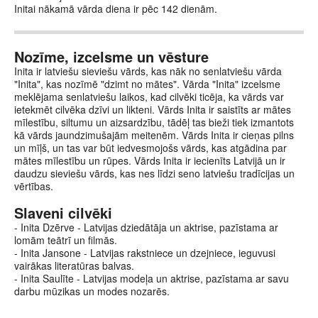
Initai nākamā vārda diena ir pēc 142 dienām.
Nozīme, izcelsme un vēsture
Inita ir latviešu sieviešu vārds, kas nāk no senlatviešu vārda
"Inita", kas nozīmē "dzimt no mātes". Vārda "Inita" izcelsme
meklējama senlatviešu laikos, kad cilvēki ticēja, ka vārds var
ietekmēt cilvēka dzīvi un likteni. Vārds Inita ir saistīts ar mātes
mīlestību, siltumu un aizsardzību, tādēļ tas bieži tiek izmantots
kā vārds jaundzimušajām meitenēm. Vārds Inita ir cieņas pilns
un mīļš, un tas var būt iedvesmojošs vārds, kas atgādina par
mātes mīlestību un rūpes. Vārds Inita ir iecienīts Latvijā un ir
daudzu sieviešu vārds, kas nes līdzi seno latviešu tradīcijas un
vērtības.
Slaveni cilvēki
- Inita Dzērve - Latvijas dziedātāja un aktrise, pazīstama ar
lomām teātrī un filmās.
- Inita Jansone - Latvijas rakstniece un dzejniece, ieguvusi
vairākas literatūras balvas.
- Inita Saulīte - Latvijas modeļa un aktrise, pazīstama ar savu
darbu mūzikas un modes nozarēs.