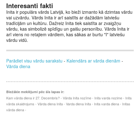
Interesanti fakti
Inita ir populārs vārds Latvijā, ko bieži izmanto kā dzimtas vārdu
vai uzvārdu. Vārds Inita ir arī saistīts ar dažādām latviešu
tradīcijām un kultūru. Dažreiz Inita tiek saistīta ar zvaigžņu
vārdu, kas simbolizē spīdīgu un gaišu personību. Vārds Inita ir
arī viens no retajiem vārdiem, kas sākas ar burtu "I" latviešu
vārdu vidū.
Parādiet visu vārdu sarakstu
-
Kalendārs ar vārda dienām
-
Vārda diena
Biežākie meklējumi pēc šīs lapas ir:
Kam vārda diena ir 27. Decembris? - Vārda Inita nozīme - Inita varda nozime - Inita
vārda skaidrojums - Vārda diena Inita - Varda diena Inita - Inita varda diena - Initas
vārda diena -