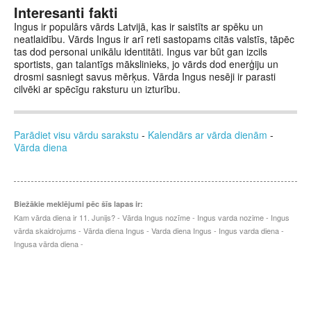
Interesanti fakti
Ingus ir populārs vārds Latvijā, kas ir saistīts ar spēku un
neatlaidību. Vārds Ingus ir arī reti sastopams citās valstīs, tāpēc
tas dod personai unikālu identitāti. Ingus var būt gan izcils
sportists, gan talantīgs mākslinieks, jo vārds dod enerģiju un
drosmi sasniegt savus mērķus. Vārda Ingus nesēji ir parasti
cilvēki ar spēcīgu raksturu un izturību.
Parādiet visu vārdu sarakstu
-
Kalendārs ar vārda dienām
-
Vārda diena
Biežākie meklējumi pēc šīs lapas ir:
Kam vārda diena ir 11. Junijs? - Vārda Ingus nozīme - Ingus varda nozime - Ingus
vārda skaidrojums - Vārda diena Ingus - Varda diena Ingus - Ingus varda diena -
Ingusa vārda diena -