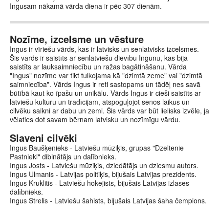
Ingusam nākamā vārda diena ir pēc 307 dienām.
Nozīme, izcelsme un vēsture
Ingus ir vīriešu vārds, kas ir latvisks un senlatvisks izcelsmes.
Šis vārds ir saistīts ar senlatviešu dievību Ingūnu, kas bija
saistīts ar lauksaimniecību un ražas bagātināšanu. Vārda
"Ingus" nozīme var tikt tulkojama kā "dzimtā zeme" vai "dzimtā
saimniecība". Vārds Ingus ir reti sastopams un tādēļ nes savā
būtībā kaut ko īpašu un unikālu. Vārds Ingus ir cieši saistīts ar
latviešu kultūru un tradīcijām, atspoguļojot senos laikus un
cilvēku saikni ar dabu un zemi. Šis vārds var būt lielisks izvēle, ja
vēlaties dot savam bērnam latvisku un nozīmīgu vārdu.
Slaveni cilvēki
Ingus Baušķenieks - Latviešu mūziķis, grupas "Dzeltenie
Pastnieki" dibinātājs un dalībnieks.
Ingus Josts - Latviešu mūziķis, dziedātājs un dziesmu autors.
Ingus Ulmanis - Latvijas politiķis, bijušais Latvijas prezidents.
Ingus Kruklitis - Latviešu hokejists, bijušais Latvijas izlases
dalībnieks.
Ingus Strelis - Latviešu šahists, bijušais Latvijas šaha čempions.