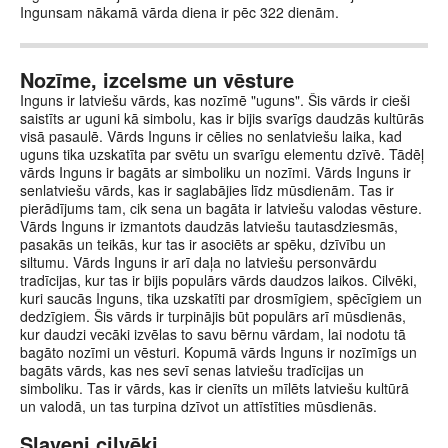
Ingunsam nākamā vārda diena ir pēc 322 dienām.
Nozīme, izcelsme un vēsture
Inguns ir latviešu vārds, kas nozīmē "uguns". Šis vārds ir cieši
saistīts ar uguni kā simbolu, kas ir bijis svarīgs daudzās kultūrās
visā pasaulē. Vārds Inguns ir cēlies no senlatviešu laika, kad
uguns tika uzskatīta par svētu un svarīgu elementu dzīvē. Tādēļ
vārds Inguns ir bagāts ar simboliku un nozīmi. Vārds Inguns ir
senlatviešu vārds, kas ir saglabājies līdz mūsdienām. Tas ir
pierādījums tam, cik sena un bagāta ir latviešu valodas vēsture.
Vārds Inguns ir izmantots daudzās latviešu tautasdziesmās,
pasakās un teikās, kur tas ir asociēts ar spēku, dzīvību un
siltumu. Vārds Inguns ir arī daļa no latviešu personvārdu
tradīcijas, kur tas ir bijis populārs vārds daudzos laikos. Cilvēki,
kuri saucās Inguns, tika uzskatīti par drosmīgiem, spēcīgiem un
dedzīgiem. Šis vārds ir turpinājis būt populārs arī mūsdienās,
kur daudzi vecāki izvēlas to savu bērnu vārdam, lai nodotu tā
bagāto nozīmi un vēsturi. Kopumā vārds Inguns ir nozīmīgs un
bagāts vārds, kas nes sevī senas latviešu tradīcijas un
simboliku. Tas ir vārds, kas ir cienīts un mīlēts latviešu kultūrā
un valodā, un tas turpina dzīvot un attīstīties mūsdienās.
Slaveni cilvēki