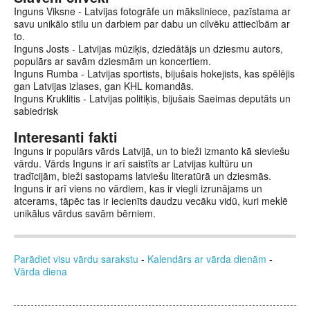
Inguns Viksne - Latvijas fotogrāfe un māksliniece, pazīstama ar
savu unikālo stilu un darbiem par dabu un cilvēku attiecībām ar
to.
Inguns Josts - Latvijas mūziķis, dziedātājs un dziesmu autors,
populārs ar savām dziesmām un koncertiem.
Inguns Rumba - Latvijas sportists, bijušais hokejists, kas spēlējis
gan Latvijas izlases, gan KHL komandās.
Inguns Kruklitis - Latvijas politiķis, bijušais Saeimas deputāts un
sabiedrisk
Interesanti fakti
Inguns ir populārs vārds Latvijā, un to bieži izmanto kā sieviešu
vārdu. Vārds Inguns ir arī saistīts ar Latvijas kultūru un
tradīcijām, bieži sastopams latviešu literatūrā un dziesmās.
Inguns ir arī viens no vārdiem, kas ir viegli izrunājams un
atcerams, tāpēc tas ir iecienīts daudzu vecāku vidū, kuri meklē
unikālus vārdus savām bērniem.
Parādiet visu vārdu sarakstu
-
Kalendārs ar vārda dienām
-
Vārda diena